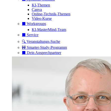
KI-Themen
Canva
Online-Technik-Themen
Video-Kurse
⬛️ Workgroups
KI-MasterMind-Team
⬛️ Service
🔍 Veranstaltungs-Suche
🚧 Smarter-Study-Programm
⬛️ Dein Ansprechpartner