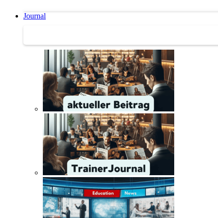
Journal
Journal | Weiterbildungs-News | Literatur-Tipps