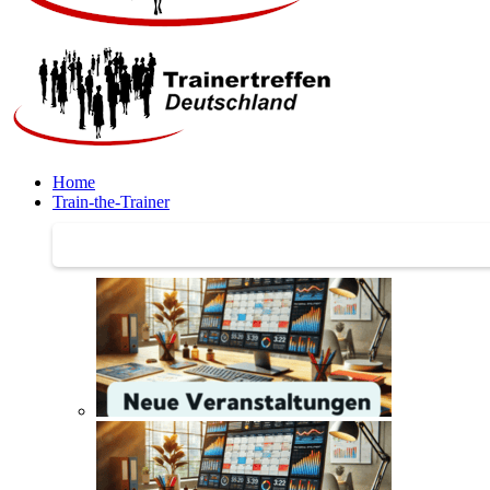
Home
Train-the-Trainer
Train-the-Trainer