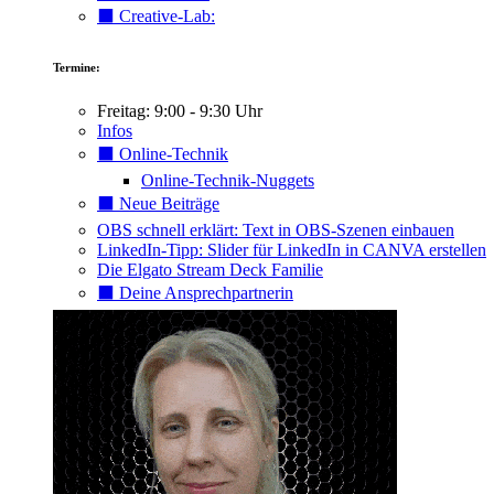
⬛️ Creative-Lab:
Termine:
Freitag: 9:00 - 9:30 Uhr
Infos
⬛️ Online-Technik
Online-Technik-Nuggets
⬛️ Neue Beiträge
OBS schnell erklärt: Text in OBS-Szenen einbauen
LinkedIn-Tipp: Slider für LinkedIn in CANVA erstellen
Die Elgato Stream Deck Familie
⬛️ Deine Ansprechpartnerin