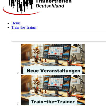
Home
Train-the-Trainer
Train-the-Trainer