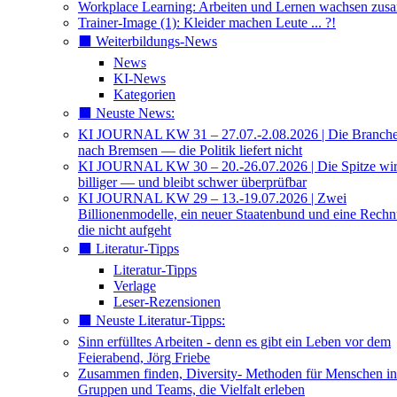
Workplace Learning: Arbeiten und Lernen wachsen zu
Trainer-Image (1): Kleider machen Leute ... ?!
⬛️ Weiterbildungs-News
News
KI-News
Kategorien
⬛️ Neuste News:
KI JOURNAL KW 31 – 27.07.-2.08.2026 | Die Branche 
nach Bremsen — die Politik liefert nicht
KI JOURNAL KW 30 – 20.-26.07.2026 | Die Spitze wi
billiger — und bleibt schwer überprüfbar
KI JOURNAL KW 29 – 13.-19.07.2026 | Zwei
Billionenmodelle, ein neuer Staatenbund und eine Rech
die nicht aufgeht
⬛️ Literatur-Tipps
Literatur-Tipps
Verlage
Leser-Rezensionen
⬛️ Neuste Literatur-Tipps:
Sinn erfülltes Arbeiten - denn es gibt ein Leben vor dem
Feierabend, Jörg Friebe
Zusammen finden, Diversity- Methoden für Menschen in
Gruppen und Teams, die Vielfalt erleben