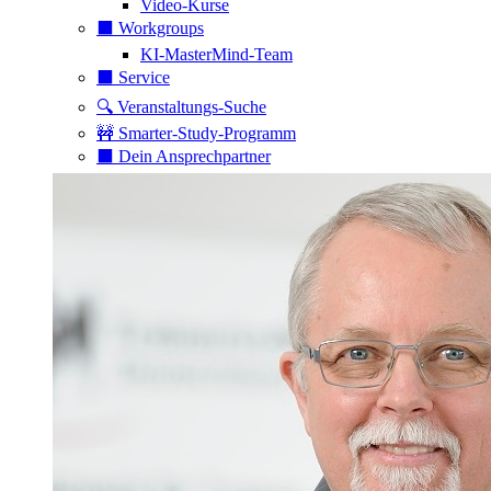
Video-Kurse
⬛️ Workgroups
KI-MasterMind-Team
⬛️ Service
🔍 Veranstaltungs-Suche
🚧 Smarter-Study-Programm
⬛️ Dein Ansprechpartner