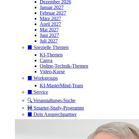
Dezember 2026
Januar 2027
Februar 2027
März 2027
April 2027
Mai 2027
Juni 2027
Juli 2027
⬛️ Spezielle Themen
KI-Themen
Canva
Online-Technik-Themen
Video-Kurse
⬛️ Workgroups
KI-MasterMind-Team
⬛️ Service
🔍 Veranstaltungs-Suche
🚧 Smarter-Study-Programm
⬛️ Dein Ansprechpartner