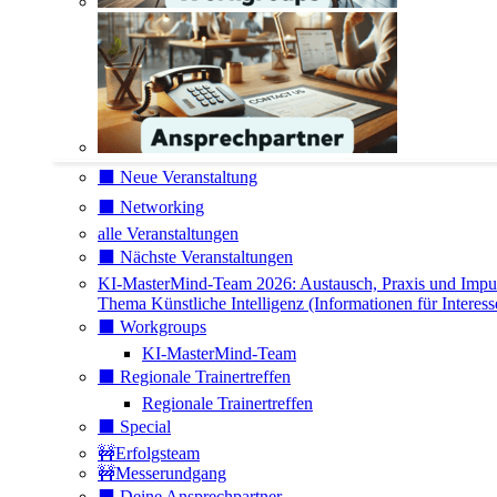
⬛️ Neue Veranstaltung
⬛️ Networking
alle Veranstaltungen
⬛️ Nächste Veranstaltungen
KI-MasterMind-Team 2026: Austausch, Praxis und Impu
Thema Künstliche Intelligenz (Informationen für Interess
⬛️ Workgroups
KI-MasterMind-Team
⬛️ Regionale Trainertreffen
Regionale Trainertreffen
⬛️ Special
🚧Erfolgsteam
🚧Messerundgang
⬛️ Deine Ansprechpartner