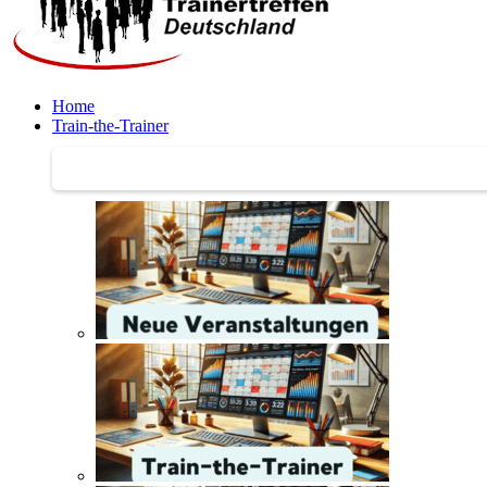
Home
Train-the-Trainer
Train-the-Trainer