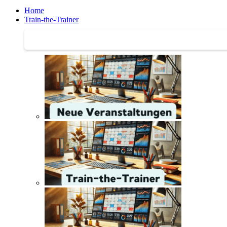
Home
Train-the-Trainer
Train-the-Trainer