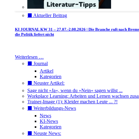
⬛️ Aktueller Beitrag
KI JOURNAL KW 31 – 27.07.-2.08.2026 | Die Branche ruft nach Brem
die Politik liefert nicht
Weiterlesen …
⬛️ Journal
Artikel
Kategorien
⬛️ Neuster Artikel:
Sage nicht »Ja«, wenn du »Nein« sagen willst ...
Workplace Learning: Arbeiten und Lernen wachsen zu
Trainer-Image (1): Kleider machen Leute ... ?!
⬛️ Weiterbildungs-News
News
KI-News
Kategorien
⬛️ Neuste News: