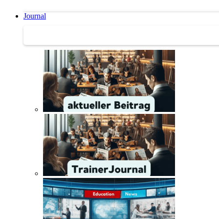
Journal
Journal | Weiterbildungs-News | Literatur-Tipps