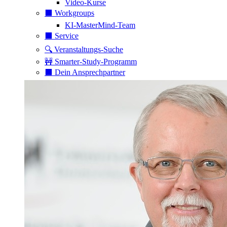
Video-Kurse
⬛️ Workgroups
KI-MasterMind-Team
⬛️ Service
🔍 Veranstaltungs-Suche
🚧 Smarter-Study-Programm
⬛️ Dein Ansprechpartner