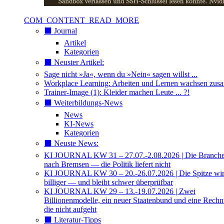
COM_CONTENT_READ_MORE
⬛️ Journal
Artikel
Kategorien
⬛️ Neuster Artikel:
Sage nicht »Ja«, wenn du »Nein« sagen willst ...
Workplace Learning: Arbeiten und Lernen wachsen zu
Trainer-Image (1): Kleider machen Leute ... ?!
⬛️ Weiterbildungs-News
News
KI-News
Kategorien
⬛️ Neuste News:
KI JOURNAL KW 31 – 27.07.-2.08.2026 | Die Branche 
nach Bremsen — die Politik liefert nicht
KI JOURNAL KW 30 – 20.-26.07.2026 | Die Spitze wi
billiger — und bleibt schwer überprüfbar
KI JOURNAL KW 29 – 13.-19.07.2026 | Zwei
Billionenmodelle, ein neuer Staatenbund und eine Rech
die nicht aufgeht
⬛️ Literatur-Tipps