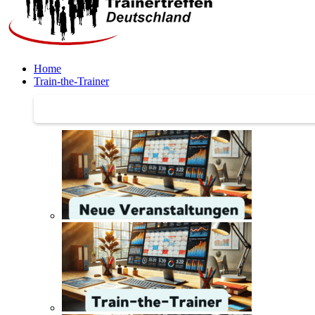
Home
Train-the-Trainer
Train-the-Trainer