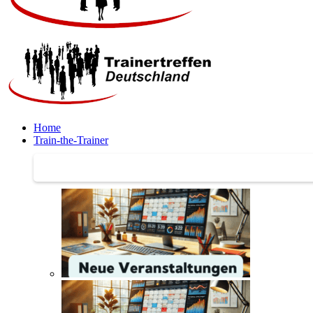
Home
Train-the-Trainer
Train-the-Trainer