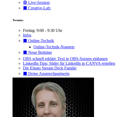
🔴 Live-Session
⬛️ Creative-Lab:
Termine:
Freitag: 9:00 - 9:30 Uhr
Infos
⬛️ Online-Technik
Online-Technik-Nuggets
⬛️ Neue Beiträge
OBS schnell erklärt: Text in OBS-Szenen einbauen
LinkedIn-Tipp: Slider für LinkedIn in CANVA erstellen
Die Elgato Stream Deck Familie
⬛️ Deine Ansprechpartnerin