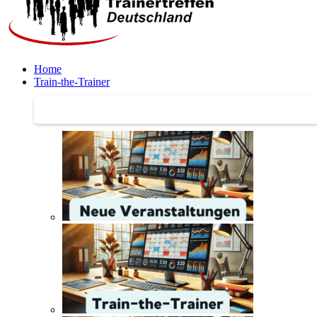
Home
Train-the-Trainer
Train-the-Trainer