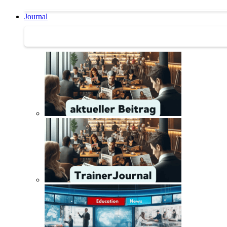
Journal
Journal | Weiterbildungs-News | Literatur-Tipps