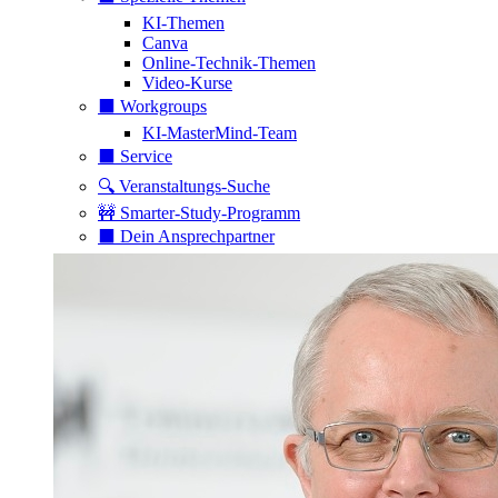
KI-Themen
Canva
Online-Technik-Themen
Video-Kurse
⬛️ Workgroups
KI-MasterMind-Team
⬛️ Service
🔍 Veranstaltungs-Suche
🚧 Smarter-Study-Programm
⬛️ Dein Ansprechpartner