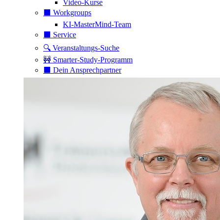
Video-Kurse
⬛️ Workgroups
KI-MasterMind-Team
⬛️ Service
🔍 Veranstaltungs-Suche
🚧 Smarter-Study-Programm
⬛️ Dein Ansprechpartner