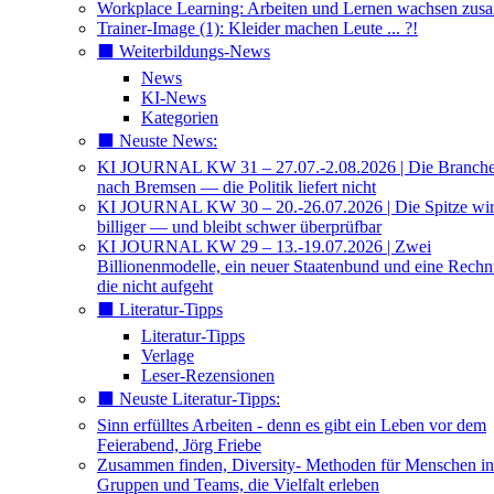
Workplace Learning: Arbeiten und Lernen wachsen zu
Trainer-Image (1): Kleider machen Leute ... ?!
⬛️ Weiterbildungs-News
News
KI-News
Kategorien
⬛️ Neuste News:
KI JOURNAL KW 31 – 27.07.-2.08.2026 | Die Branche 
nach Bremsen — die Politik liefert nicht
KI JOURNAL KW 30 – 20.-26.07.2026 | Die Spitze wi
billiger — und bleibt schwer überprüfbar
KI JOURNAL KW 29 – 13.-19.07.2026 | Zwei
Billionenmodelle, ein neuer Staatenbund und eine Rech
die nicht aufgeht
⬛️ Literatur-Tipps
Literatur-Tipps
Verlage
Leser-Rezensionen
⬛️ Neuste Literatur-Tipps:
Sinn erfülltes Arbeiten - denn es gibt ein Leben vor dem
Feierabend, Jörg Friebe
Zusammen finden, Diversity- Methoden für Menschen in
Gruppen und Teams, die Vielfalt erleben