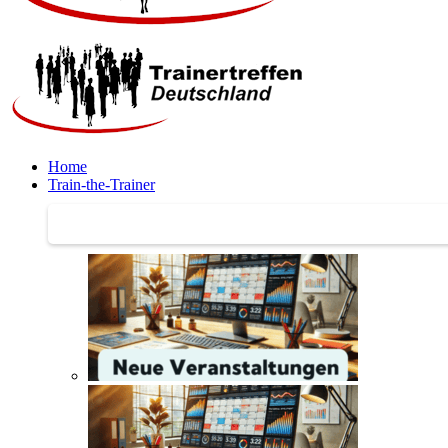
Home
Train-the-Trainer
Train-the-Trainer