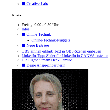
⬛️ Creative-Lab:
Termine:
Freitag: 9:00 - 9:30 Uhr
Infos
⬛️ Online-Technik
Online-Technik-Nuggets
⬛️ Neue Beiträge
OBS schnell erklärt: Text in OBS-Szenen einbauen
LinkedIn-Tipp: Slider für LinkedIn in CANVA erstellen
Die Elgato Stream Deck Familie
⬛️ Deine Ansprechpartnerin