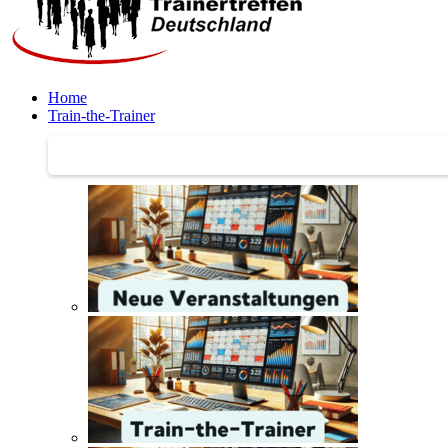
Home
Train-the-Trainer
Train-the-Trainer