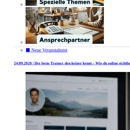
⬛️ Neue Veranstaltung
24.09.2026 | Der beste Trainer, den keiner kennt – Wie du online sicht