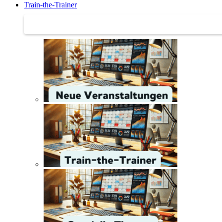
Train-the-Trainer
Train-the-Trainer