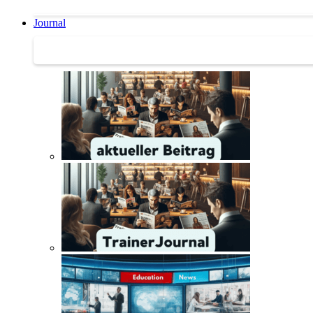
Journal
Journal | Weiterbildungs-News | Literatur-Tipps