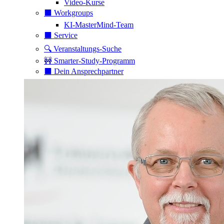
Video-Kurse
⬛️ Workgroups
KI-MasterMind-Team
⬛️ Service
🔍 Veranstaltungs-Suche
🚧 Smarter-Study-Programm
⬛️ Dein Ansprechpartner