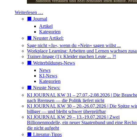
Weiterlesen …
⬛️ Journal
Artikel
Kategorien
⬛️ Neuster Artikel:
Sage nicht »Ja«, wenn du »Nein« sagen willst ...
Workplace Learning: Arbeiten und Lernen wachsen zu
Trainer-Image (1): Kleider machen Leute ... ?!
⬛️ Weiterbildungs-News
News
KI-News
Kategorien
⬛️ Neuste News:
KI JOURNAL KW 31 – 27.07.-2.08.2026 | Die Branche 
nach Bremsen — die Politik liefert nicht
KI JOURNAL KW 30 – 20.-26.07.2026 | Die Spitze wi
billiger — und bleibt schwer überprüfbar
KI JOURNAL KW 29 – 13.-19.07.2026 | Zwei
Billionenmodelle, ein neuer Staatenbund und eine Rech
die nicht aufgeht
⬛️ Literatur-Tipps