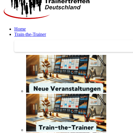
Home
Train-the-Trainer
Train-the-Trainer