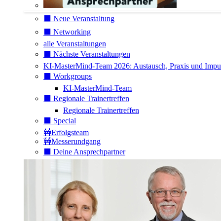
⬛️ Neue Veranstaltung
⬛️ Networking
alle Veranstaltungen
⬛️ Nächste Veranstaltungen
KI-MasterMind-Team 2026: Austausch, Praxis und Impuls
⬛️ Workgroups
KI-MasterMind-Team
⬛️ Regionale Trainertreffen
Regionale Trainertreffen
⬛️ Special
🚧Erfolgsteam
🚧Messerundgang
⬛️ Deine Ansprechpartner