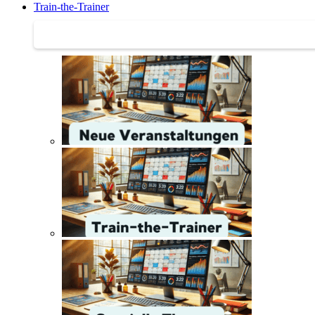
Train-the-Trainer
Train-the-Trainer