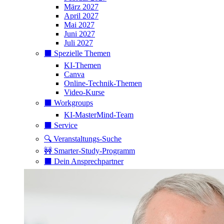
März 2027
April 2027
Mai 2027
Juni 2027
Juli 2027
⬛️ Spezielle Themen
KI-Themen
Canva
Online-Technik-Themen
Video-Kurse
⬛️ Workgroups
KI-MasterMind-Team
⬛️ Service
🔍 Veranstaltungs-Suche
🚧 Smarter-Study-Programm
⬛️ Dein Ansprechpartner