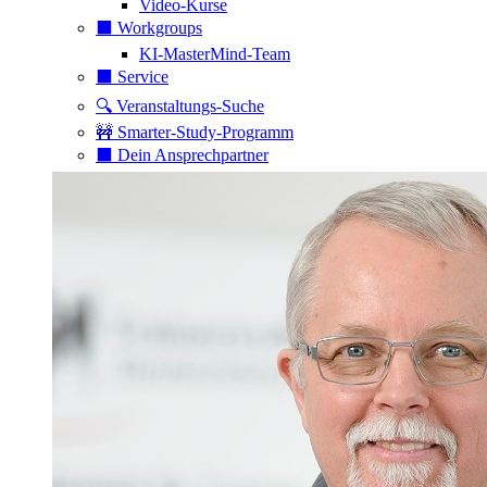
Video-Kurse
⬛️ Workgroups
KI-MasterMind-Team
⬛️ Service
🔍 Veranstaltungs-Suche
🚧 Smarter-Study-Programm
⬛️ Dein Ansprechpartner