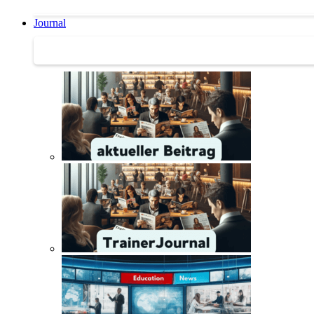
Journal
Journal | Weiterbildungs-News | Literatur-Tipps