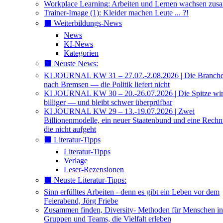
Workplace Learning: Arbeiten und Lernen wachsen zu
Trainer-Image (1): Kleider machen Leute ... ?!
⬛️ Weiterbildungs-News
News
KI-News
Kategorien
⬛️ Neuste News:
KI JOURNAL KW 31 – 27.07.-2.08.2026 | Die Branche 
nach Bremsen — die Politik liefert nicht
KI JOURNAL KW 30 – 20.-26.07.2026 | Die Spitze wi
billiger — und bleibt schwer überprüfbar
KI JOURNAL KW 29 – 13.-19.07.2026 | Zwei
Billionenmodelle, ein neuer Staatenbund und eine Rech
die nicht aufgeht
⬛️ Literatur-Tipps
Literatur-Tipps
Verlage
Leser-Rezensionen
⬛️ Neuste Literatur-Tipps:
Sinn erfülltes Arbeiten - denn es gibt ein Leben vor dem
Feierabend, Jörg Friebe
Zusammen finden, Diversity- Methoden für Menschen in
Gruppen und Teams, die Vielfalt erleben