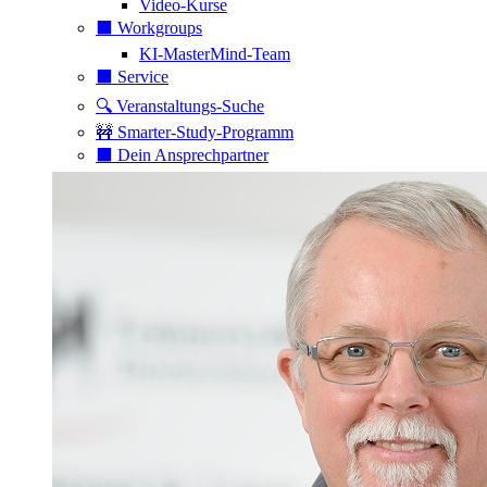
Video-Kurse
⬛️ Workgroups
KI-MasterMind-Team
⬛️ Service
🔍 Veranstaltungs-Suche
🚧 Smarter-Study-Programm
⬛️ Dein Ansprechpartner