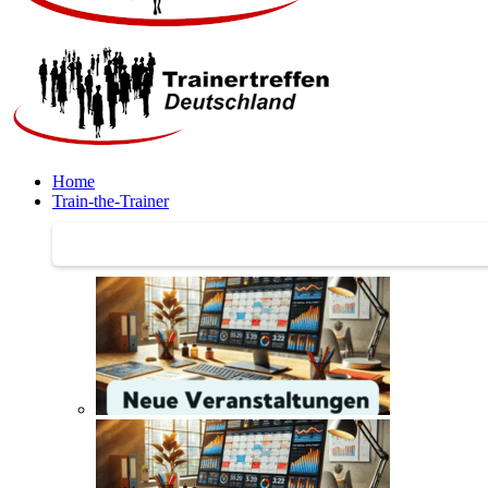
Home
Train-the-Trainer
Train-the-Trainer