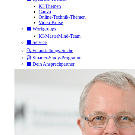
KI-Themen
Canva
Online-Technik-Themen
Video-Kurse
⬛️ Workgroups
KI-MasterMind-Team
⬛️ Service
🔍 Veranstaltungs-Suche
🚧 Smarter-Study-Programm
⬛️ Dein Ansprechpartner