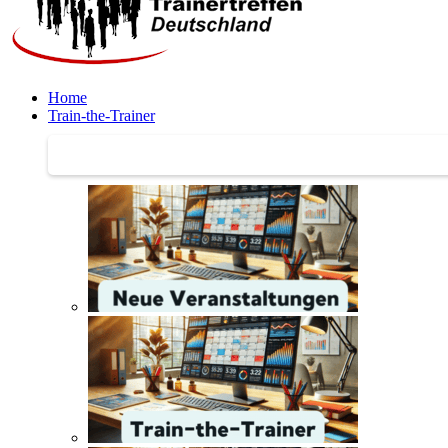
Home
Train-the-Trainer
Train-the-Trainer