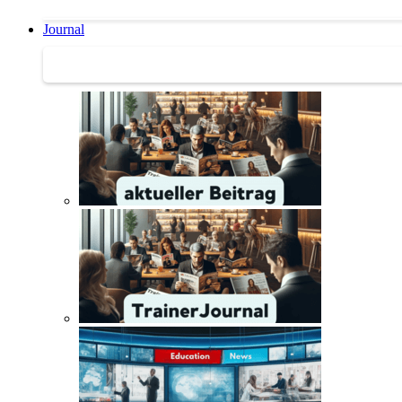
Journal
Journal | Weiterbildungs-News | Literatur-Tipps