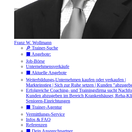
Franz W. Wollmann
🔎 Trainer-Suche
⬛️ Angebote:
Job-Börse
Unternehmensverkäufe
⬛️ Aktuelle Angebote
Weiterbildungs-Unternehmen kaufen oder verkaufen |
Markteinstieg | Sich zur Ruhe setzen | Kunden "abzugeb
Erfolgreiche Coaching- und Trainingsfirma sucht Nachfo
Kunden abzugeben im Bereich Krankenhäuser, Reha-Kli
Senioren-Einrichtungen
⬛️ Trainer-Agentur
Vermittlungs-Service
Infos & FAQ
Referenzen
⬛️ Dein Ansprechpartner