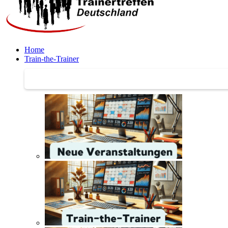
Home
Train-the-Trainer
Train-the-Trainer