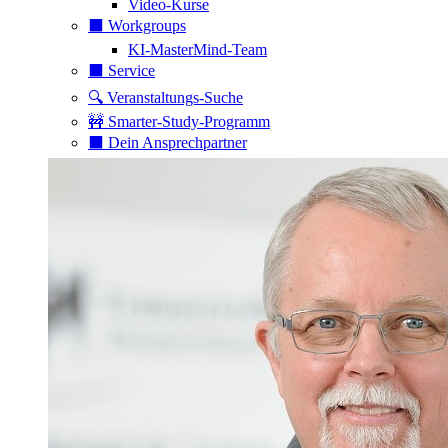
Video-Kurse
⬛️ Workgroups
KI-MasterMind-Team
⬛️ Service
🔍 Veranstaltungs-Suche
🚧 Smarter-Study-Programm
⬛️ Dein Ansprechpartner