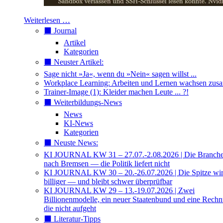
Weiterlesen …
⬛️ Journal
Artikel
Kategorien
⬛️ Neuster Artikel:
Sage nicht »Ja«, wenn du »Nein« sagen willst ...
Workplace Learning: Arbeiten und Lernen wachsen zu
Trainer-Image (1): Kleider machen Leute ... ?!
⬛️ Weiterbildungs-News
News
KI-News
Kategorien
⬛️ Neuste News:
KI JOURNAL KW 31 – 27.07.-2.08.2026 | Die Branche 
nach Bremsen — die Politik liefert nicht
KI JOURNAL KW 30 – 20.-26.07.2026 | Die Spitze wi
billiger — und bleibt schwer überprüfbar
KI JOURNAL KW 29 – 13.-19.07.2026 | Zwei
Billionenmodelle, ein neuer Staatenbund und eine Rech
die nicht aufgeht
⬛️ Literatur-Tipps