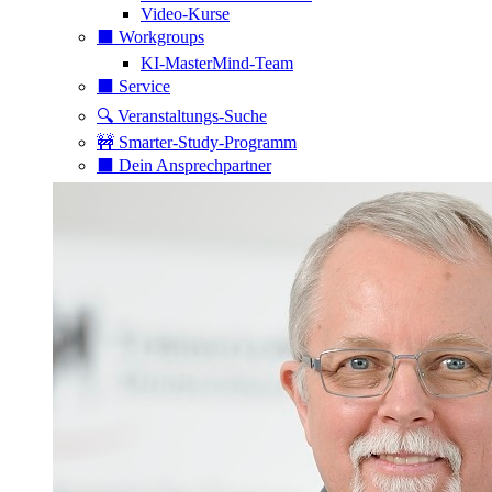
Video-Kurse
⬛️ Workgroups
KI-MasterMind-Team
⬛️ Service
🔍 Veranstaltungs-Suche
🚧 Smarter-Study-Programm
⬛️ Dein Ansprechpartner