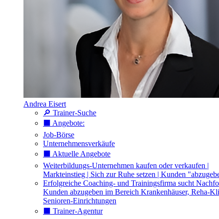
Andrea Eisert
🔎 Trainer-Suche
⬛️ Angebote:
Job-Börse
Unternehmensverkäufe
⬛️ Aktuelle Angebote
Weiterbildungs-Unternehmen kaufen oder verkaufen |
Markteinstieg | Sich zur Ruhe setzen | Kunden "abzugeb
Erfolgreiche Coaching- und Trainingsfirma sucht Nachfo
Kunden abzugeben im Bereich Krankenhäuser, Reha-Kli
Senioren-Einrichtungen
⬛️ Trainer-Agentur