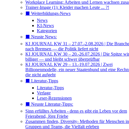
Workplace Learning: Arbeiten und Lernen wachsen zu
Trainer-Image (1): Kleider machen Leute ... ?!
⬛️ Weiterbildungs-News
News
KI-News
Kategorien
⬛️ Neuste News:
KI JOURNAL KW 31 – 27.07.-2.08.2026 | Die Branche 
nach Bremsen — die Politik liefert nicht
KI JOURNAL KW 30 – 20.-26.07.2026 | Die Spitze wi
billiger — und bleibt schwer überprüfbar
KI JOURNAL KW 29 – 13.-19.07.2026 | Zwei
Billionenmodelle, ein neuer Staatenbund und eine Rech
die nicht aufgeht
⬛️ Literatur-Tipps
Literatur-Tipps
Verlage
Leser-Rezensionen
⬛️ Neuste Literatur-Tipps:
Sinn erfülltes Arbeiten - denn es gibt ein Leben vor dem
Feierabend, Jörg Friebe
Zusammen finden, Diversity- Methoden für Menschen in
Gruppen und Teams, die Vielfalt erleben