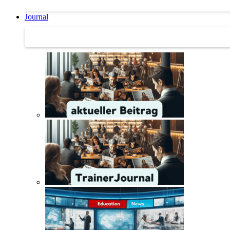
Journal
Journal | Weiterbildungs-News | Literatur-Tipps