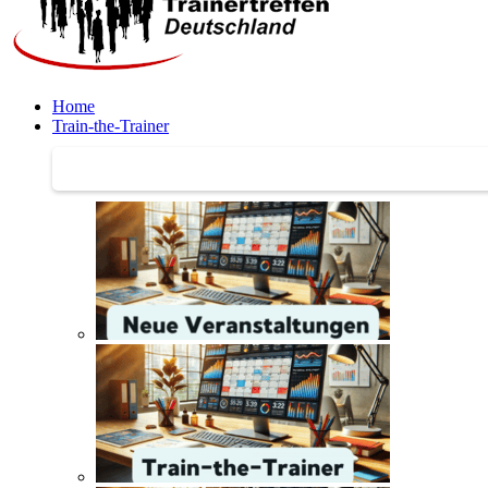
Home
Train-the-Trainer
Train-the-Trainer