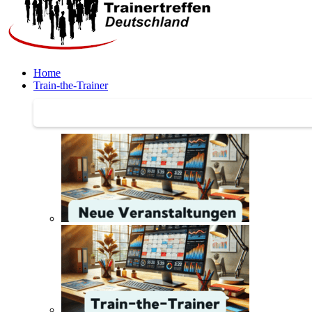
Home
Train-the-Trainer
Train-the-Trainer