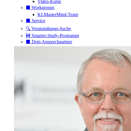
Video-Kurse
⬛️ Workgroups
KI-MasterMind-Team
⬛️ Service
🔍 Veranstaltungs-Suche
🚧 Smarter-Study-Programm
⬛️ Dein Ansprechpartner