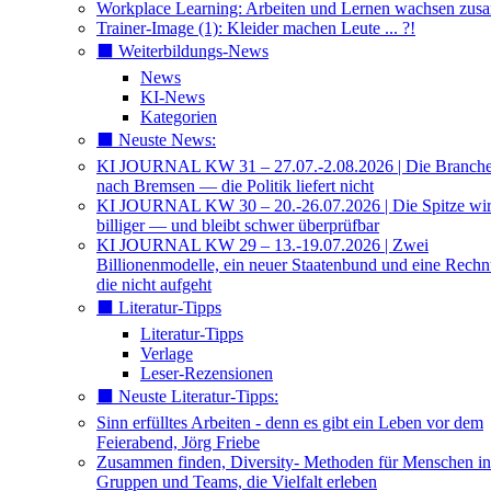
Workplace Learning: Arbeiten und Lernen wachsen zu
Trainer-Image (1): Kleider machen Leute ... ?!
⬛️ Weiterbildungs-News
News
KI-News
Kategorien
⬛️ Neuste News:
KI JOURNAL KW 31 – 27.07.-2.08.2026 | Die Branche 
nach Bremsen — die Politik liefert nicht
KI JOURNAL KW 30 – 20.-26.07.2026 | Die Spitze wi
billiger — und bleibt schwer überprüfbar
KI JOURNAL KW 29 – 13.-19.07.2026 | Zwei
Billionenmodelle, ein neuer Staatenbund und eine Rech
die nicht aufgeht
⬛️ Literatur-Tipps
Literatur-Tipps
Verlage
Leser-Rezensionen
⬛️ Neuste Literatur-Tipps:
Sinn erfülltes Arbeiten - denn es gibt ein Leben vor dem
Feierabend, Jörg Friebe
Zusammen finden, Diversity- Methoden für Menschen in
Gruppen und Teams, die Vielfalt erleben