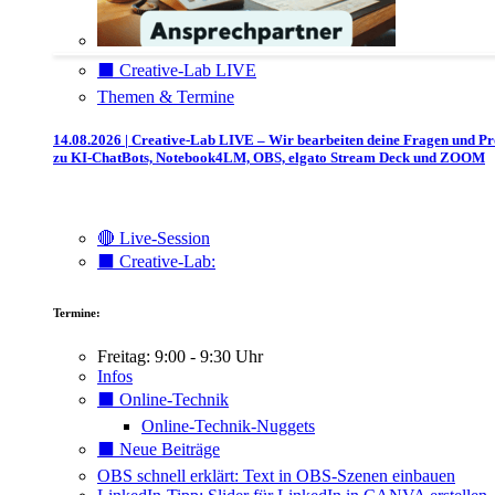
⬛️ Creative-Lab LIVE
Themen & Termine
14.08.2026 | Creative-Lab LIVE – Wir bearbeiten deine Fragen und P
zu KI-ChatBots, Notebook4LM, OBS, elgato Stream Deck und ZOOM
🔴 Live-Session
⬛️ Creative-Lab:
Termine:
Freitag: 9:00 - 9:30 Uhr
Infos
⬛️ Online-Technik
Online-Technik-Nuggets
⬛️ Neue Beiträge
OBS schnell erklärt: Text in OBS-Szenen einbauen