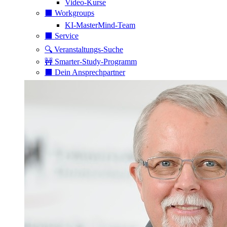
Video-Kurse
⬛️ Workgroups
KI-MasterMind-Team
⬛️ Service
🔍 Veranstaltungs-Suche
🚧 Smarter-Study-Programm
⬛️ Dein Ansprechpartner