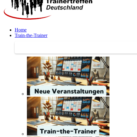
Home
Train-the-Trainer
Train-the-Trainer