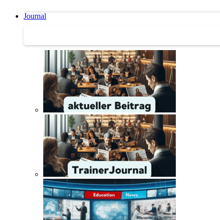
Journal
Journal | Weiterbildungs-News | Literatur-Tipps