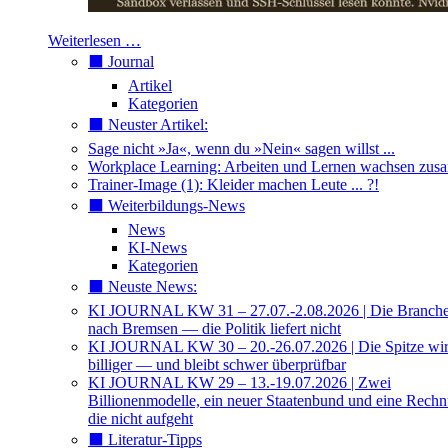
Weiterlesen …
⬛️ Journal
Artikel
Kategorien
⬛️ Neuster Artikel:
Sage nicht »Ja«, wenn du »Nein« sagen willst ...
Workplace Learning: Arbeiten und Lernen wachsen zu
Trainer-Image (1): Kleider machen Leute ... ?!
⬛️ Weiterbildungs-News
News
KI-News
Kategorien
⬛️ Neuste News:
KI JOURNAL KW 31 – 27.07.-2.08.2026 | Die Branche 
nach Bremsen — die Politik liefert nicht
KI JOURNAL KW 30 – 20.-26.07.2026 | Die Spitze wi
billiger — und bleibt schwer überprüfbar
KI JOURNAL KW 29 – 13.-19.07.2026 | Zwei
Billionenmodelle, ein neuer Staatenbund und eine Rech
die nicht aufgeht
⬛️ Literatur-Tipps