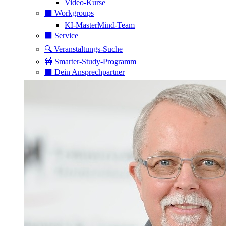
Video-Kurse
⬛️ Workgroups
KI-MasterMind-Team
⬛️ Service
🔍 Veranstaltungs-Suche
🚧 Smarter-Study-Programm
⬛️ Dein Ansprechpartner