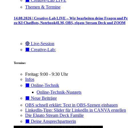
⬛️ Creative-Lab LIVE
Themen & Termine
14.08.2026 | Creative-Lab LIVE – Wir bearbeiten deine Fragen und P
zu KI-ChatBots, Notebook4LM, OBS, elgato Stream Deck und ZOOM
🔴 Live-Session
⬛️ Creative-Lab:
Termine:
Freitag: 9:00 - 9:30 Uhr
Infos
⬛️ Online-Technik
Online-Technik-Nuggets
⬛️ Neue Beiträge
OBS schnell erklärt: Text in OBS-Szenen einbauen
LinkedIn-Tipp: Slider für LinkedIn in CANVA erstellen
Die Elgato Stream Deck Familie
⬛️ Deine Ansprechpartnerin