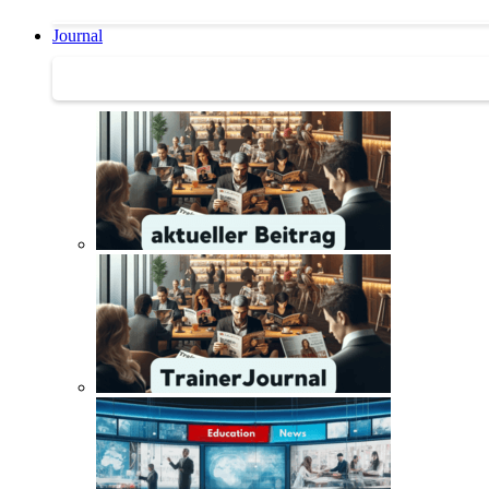
Journal
Journal | Weiterbildungs-News | Literatur-Tipps