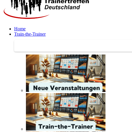
Home
Train-the-Trainer
Train-the-Trainer