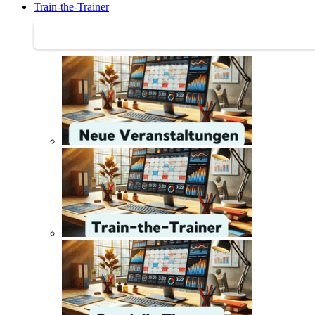
Train-the-Trainer
Train-the-Trainer