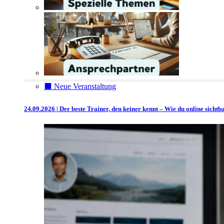
⬛️ Neue Veranstaltung
24.09.2026 | Der beste Trainer, den keiner kennt – Wie du online sicht