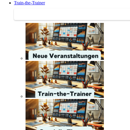
Train-the-Trainer
Train-the-Trainer