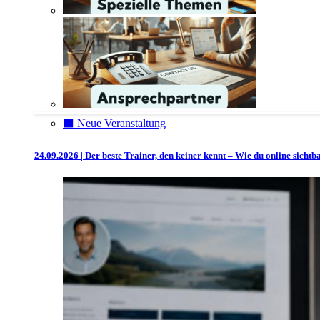
⬛️ Neue Veranstaltung
24.09.2026 | Der beste Trainer, den keiner kennt – Wie du online sicht