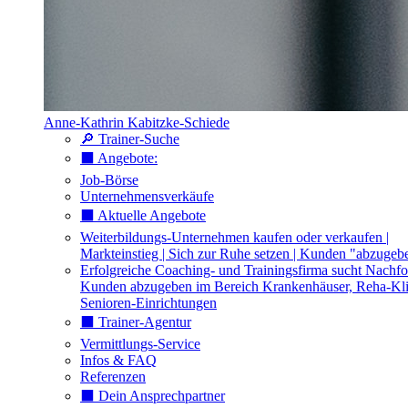
Anne-Kathrin Kabitzke-Schiede
🔎 Trainer-Suche
⬛️ Angebote:
Job-Börse
Unternehmensverkäufe
⬛️ Aktuelle Angebote
Weiterbildungs-Unternehmen kaufen oder verkaufen |
Markteinstieg | Sich zur Ruhe setzen | Kunden "abzugeb
Erfolgreiche Coaching- und Trainingsfirma sucht Nachfo
Kunden abzugeben im Bereich Krankenhäuser, Reha-Kli
Senioren-Einrichtungen
⬛️ Trainer-Agentur
Vermittlungs-Service
Infos & FAQ
Referenzen
⬛️ Dein Ansprechpartner