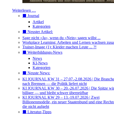
Weiterlesen …
⬛️ Journal
Artikel
Kategorien
⬛️ Neuster Artikel:
Sage nicht »Ja«, wenn du »Nein« sagen willst ...
Workplace Learning: Arbeiten und Lernen wachsen zu
Trainer-Image (1): Kleider machen Leute ... ?!
⬛️ Weiterbildungs-News
News
KI-News
Kategorien
⬛️ Neuste News:
KI JOURNAL KW 31 – 27.07.-2.08.2026 | Die Branche 
nach Bremsen — die Politik liefert nicht
KI JOURNAL KW 30 – 20.-26.07.2026 | Die Spitze wi
billiger — und bleibt schwer überprüfbar
KI JOURNAL KW 29 – 13.-19.07.2026 | Zwei
Billionenmodelle, ein neuer Staatenbund und eine Rech
die nicht aufgeht
⬛️ Literatur-Tipps