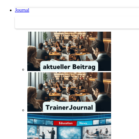
Journal
Journal | Weiterbildungs-News | Literatur-Tipps