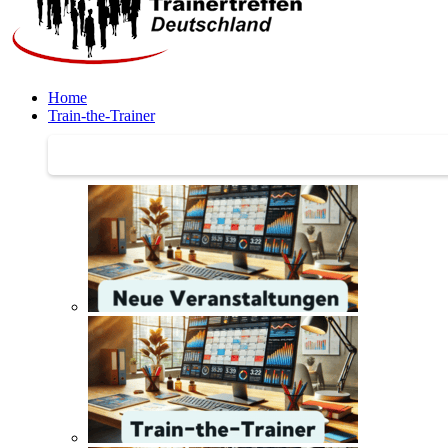
Home
Train-the-Trainer
Train-the-Trainer