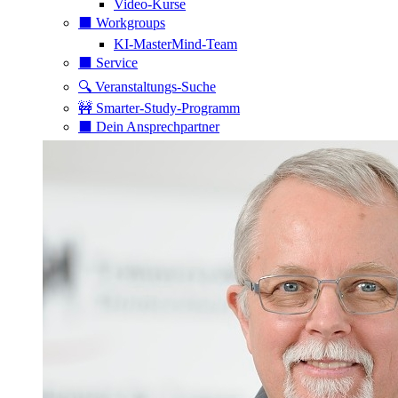
Video-Kurse
⬛️ Workgroups
KI-MasterMind-Team
⬛️ Service
🔍 Veranstaltungs-Suche
🚧 Smarter-Study-Programm
⬛️ Dein Ansprechpartner