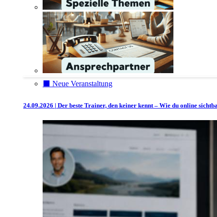
⬛️ Neue Veranstaltung
24.09.2026 | Der beste Trainer, den keiner kennt – Wie du online sicht