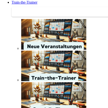
Train-the-Trainer
Train-the-Trainer