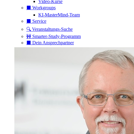
Video-Kurse
⬛️ Workgroups
KI-MasterMind-Team
⬛️ Service
🔍 Veranstaltungs-Suche
🚧 Smarter-Study-Programm
⬛️ Dein Ansprechpartner