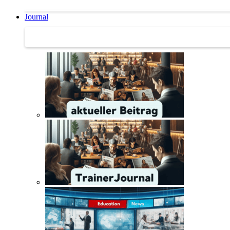
Journal
Journal | Weiterbildungs-News | Literatur-Tipps