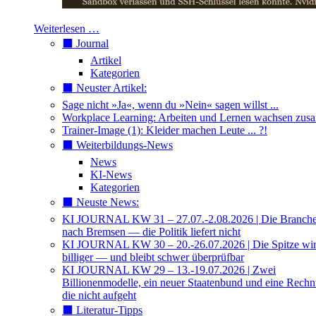
Weiterlesen …
⬛️ Journal
Artikel
Kategorien
⬛️ Neuster Artikel:
Sage nicht »Ja«, wenn du »Nein« sagen willst ...
Workplace Learning: Arbeiten und Lernen wachsen zu
Trainer-Image (1): Kleider machen Leute ... ?!
⬛️ Weiterbildungs-News
News
KI-News
Kategorien
⬛️ Neuste News:
KI JOURNAL KW 31 – 27.07.-2.08.2026 | Die Branche 
nach Bremsen — die Politik liefert nicht
KI JOURNAL KW 30 – 20.-26.07.2026 | Die Spitze wi
billiger — und bleibt schwer überprüfbar
KI JOURNAL KW 29 – 13.-19.07.2026 | Zwei
Billionenmodelle, ein neuer Staatenbund und eine Rech
die nicht aufgeht
⬛️ Literatur-Tipps