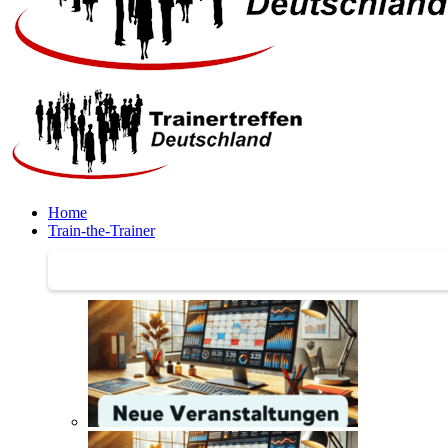
Home
Train-the-Trainer
Train-the-Trainer