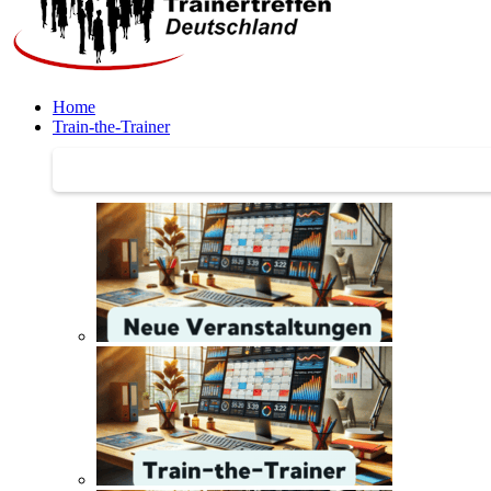
Home
Train-the-Trainer
Train-the-Trainer