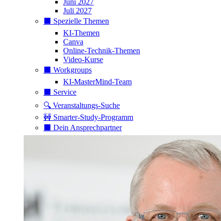
Juni 2027
Juli 2027
⬛️ Spezielle Themen
KI-Themen
Canva
Online-Technik-Themen
Video-Kurse
⬛️ Workgroups
KI-MasterMind-Team
⬛️ Service
🔍 Veranstaltungs-Suche
🚧 Smarter-Study-Programm
⬛️ Dein Ansprechpartner