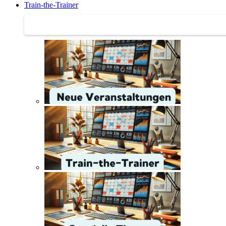
Train-the-Trainer
Train-the-Trainer