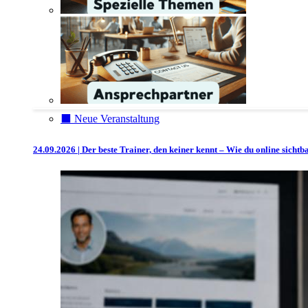
⬛️ Neue Veranstaltung
24.09.2026 | Der beste Trainer, den keiner kennt – Wie du online sicht