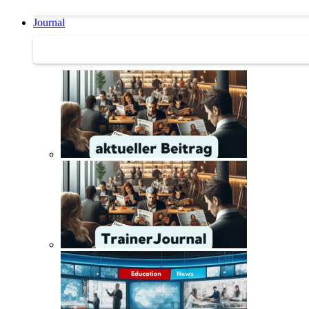
Journal
Journal | Weiterbildungs-News | Literatur-Tipps