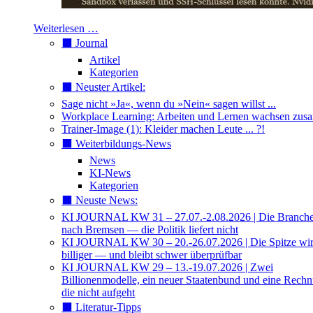
Weiterlesen …
⬛️ Journal
Artikel
Kategorien
⬛️ Neuster Artikel:
Sage nicht »Ja«, wenn du »Nein« sagen willst ...
Workplace Learning: Arbeiten und Lernen wachsen zu
Trainer-Image (1): Kleider machen Leute ... ?!
⬛️ Weiterbildungs-News
News
KI-News
Kategorien
⬛️ Neuste News:
KI JOURNAL KW 31 – 27.07.-2.08.2026 | Die Branche 
nach Bremsen — die Politik liefert nicht
KI JOURNAL KW 30 – 20.-26.07.2026 | Die Spitze wi
billiger — und bleibt schwer überprüfbar
KI JOURNAL KW 29 – 13.-19.07.2026 | Zwei
Billionenmodelle, ein neuer Staatenbund und eine Rech
die nicht aufgeht
⬛️ Literatur-Tipps