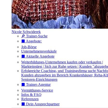
Nicole Schwiderek
🔎 Trainer-Suche
⬛️ Angebote:
Job-Börse
Unternehmensverkäufe
⬛️ Aktuelle Angebote
Weiterbildungs-Unternehmen kaufen oder verkaufen |
Markteinstieg | Sich zur Ruhe setzen | Kunden "abzugeb
Erfolgreiche Coaching- und Trainingsfirma sucht Nachfo
Kunden abzugeben im Bereich Krankenhäuser, Reha-Kli
Senioren-Einrichtungen
⬛️ Trainer-Agentur
Vermittlungs-Service
Infos & FAQ
Referenzen
⬛️ Dein Ansprechpartner