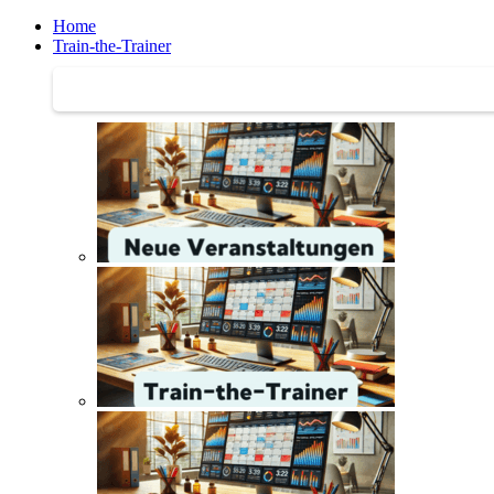
Home
Train-the-Trainer
Train-the-Trainer