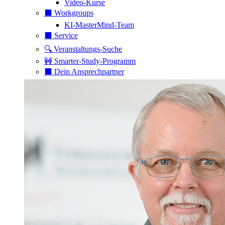
Video-Kurse
⬛️ Workgroups
KI-MasterMind-Team
⬛️ Service
🔍 Veranstaltungs-Suche
🚧 Smarter-Study-Programm
⬛️ Dein Ansprechpartner