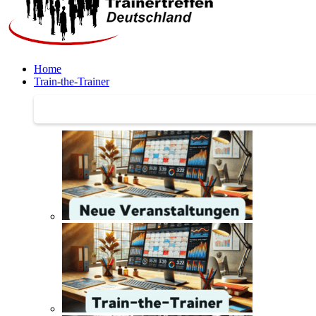
Home
Train-the-Trainer
Train-the-Trainer