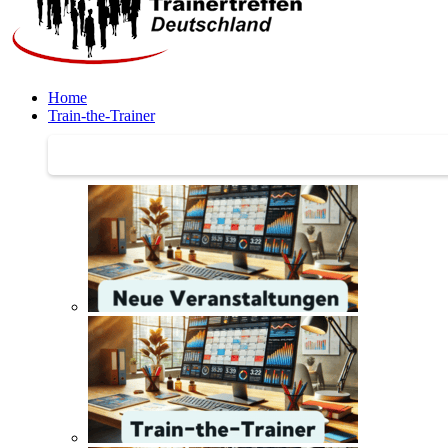
Home
Train-the-Trainer
Train-the-Trainer