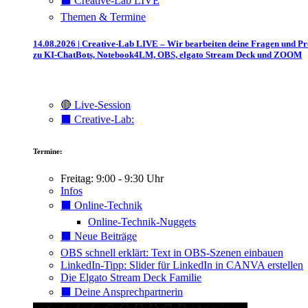
⬛️ Creative-Lab LIVE
Themen & Termine
14.08.2026 | Creative-Lab LIVE – Wir bearbeiten deine Fragen und P
zu KI-ChatBots, Notebook4LM, OBS, elgato Stream Deck und ZOOM
🔴 Live-Session
⬛️ Creative-Lab:
Termine:
Freitag: 9:00 - 9:30 Uhr
Infos
⬛️ Online-Technik
Online-Technik-Nuggets
⬛️ Neue Beiträge
OBS schnell erklärt: Text in OBS-Szenen einbauen
LinkedIn-Tipp: Slider für LinkedIn in CANVA erstellen
Die Elgato Stream Deck Familie
⬛️ Deine Ansprechpartnerin