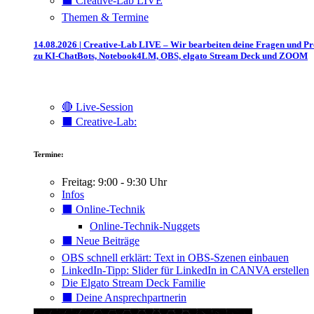
⬛️ Creative-Lab LIVE
Themen & Termine
14.08.2026 | Creative-Lab LIVE – Wir bearbeiten deine Fragen und P
zu KI-ChatBots, Notebook4LM, OBS, elgato Stream Deck und ZOOM
🔴 Live-Session
⬛️ Creative-Lab:
Termine:
Freitag: 9:00 - 9:30 Uhr
Infos
⬛️ Online-Technik
Online-Technik-Nuggets
⬛️ Neue Beiträge
OBS schnell erklärt: Text in OBS-Szenen einbauen
LinkedIn-Tipp: Slider für LinkedIn in CANVA erstellen
Die Elgato Stream Deck Familie
⬛️ Deine Ansprechpartnerin