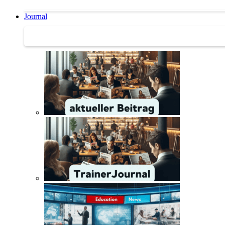
Journal
Journal | Weiterbildungs-News | Literatur-Tipps