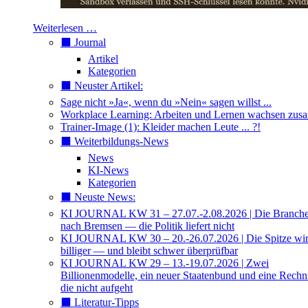
Weiterlesen …
⬛️ Journal
Artikel
Kategorien
⬛️ Neuster Artikel:
Sage nicht »Ja«, wenn du »Nein« sagen willst ...
Workplace Learning: Arbeiten und Lernen wachsen zu
Trainer-Image (1): Kleider machen Leute ... ?!
⬛️ Weiterbildungs-News
News
KI-News
Kategorien
⬛️ Neuste News:
KI JOURNAL KW 31 – 27.07.-2.08.2026 | Die Branche 
nach Bremsen — die Politik liefert nicht
KI JOURNAL KW 30 – 20.-26.07.2026 | Die Spitze wi
billiger — und bleibt schwer überprüfbar
KI JOURNAL KW 29 – 13.-19.07.2026 | Zwei
Billionenmodelle, ein neuer Staatenbund und eine Rech
die nicht aufgeht
⬛️ Literatur-Tipps