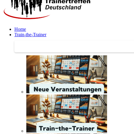
Home
Train-the-Trainer
Train-the-Trainer