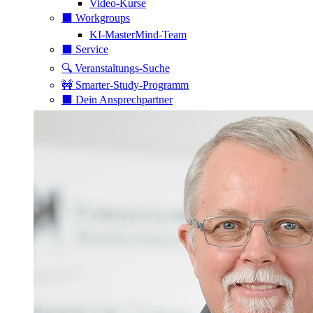
Video-Kurse
⬛️ Workgroups
KI-MasterMind-Team
⬛️ Service
🔍 Veranstaltungs-Suche
🚧 Smarter-Study-Programm
⬛️ Dein Ansprechpartner