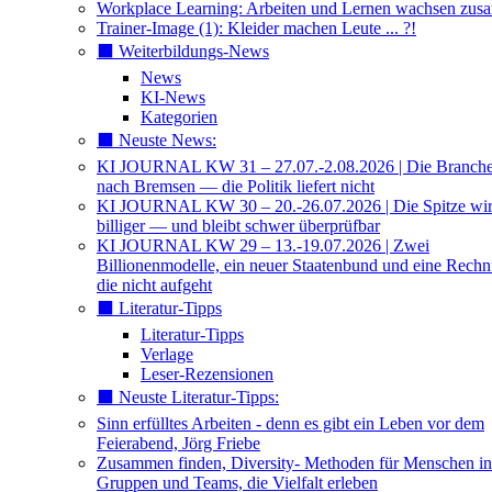
Workplace Learning: Arbeiten und Lernen wachsen zu
Trainer-Image (1): Kleider machen Leute ... ?!
⬛️ Weiterbildungs-News
News
KI-News
Kategorien
⬛️ Neuste News:
KI JOURNAL KW 31 – 27.07.-2.08.2026 | Die Branche 
nach Bremsen — die Politik liefert nicht
KI JOURNAL KW 30 – 20.-26.07.2026 | Die Spitze wi
billiger — und bleibt schwer überprüfbar
KI JOURNAL KW 29 – 13.-19.07.2026 | Zwei
Billionenmodelle, ein neuer Staatenbund und eine Rech
die nicht aufgeht
⬛️ Literatur-Tipps
Literatur-Tipps
Verlage
Leser-Rezensionen
⬛️ Neuste Literatur-Tipps:
Sinn erfülltes Arbeiten - denn es gibt ein Leben vor dem
Feierabend, Jörg Friebe
Zusammen finden, Diversity- Methoden für Menschen in
Gruppen und Teams, die Vielfalt erleben