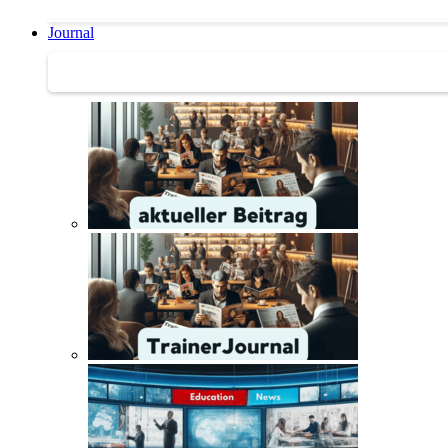
Journal
Journal | Weiterbildungs-News | Literatur-Tipps