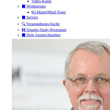
Video-Kurse
⬛️ Workgroups
KI-MasterMind-Team
⬛️ Service
🔍 Veranstaltungs-Suche
🚧 Smarter-Study-Programm
⬛️ Dein Ansprechpartner