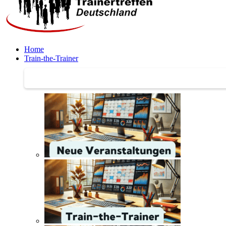
Home
Train-the-Trainer
Train-the-Trainer