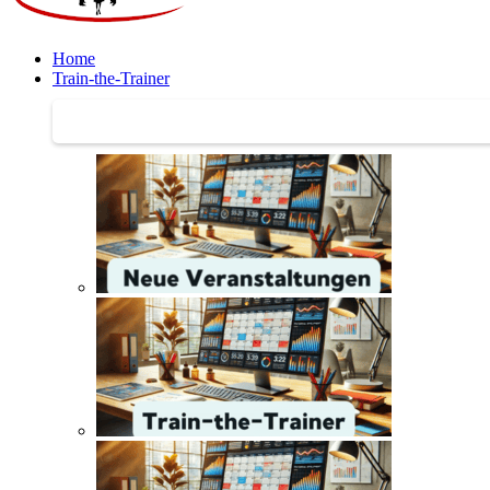
Home
Train-the-Trainer
Train-the-Trainer