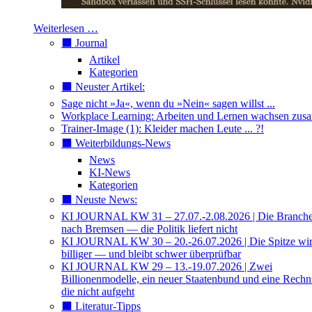
Weiterlesen …
⬛️ Journal
Artikel
Kategorien
⬛️ Neuster Artikel:
Sage nicht »Ja«, wenn du »Nein« sagen willst ...
Workplace Learning: Arbeiten und Lernen wachsen zu
Trainer-Image (1): Kleider machen Leute ... ?!
⬛️ Weiterbildungs-News
News
KI-News
Kategorien
⬛️ Neuste News:
KI JOURNAL KW 31 – 27.07.-2.08.2026 | Die Branche 
nach Bremsen — die Politik liefert nicht
KI JOURNAL KW 30 – 20.-26.07.2026 | Die Spitze wi
billiger — und bleibt schwer überprüfbar
KI JOURNAL KW 29 – 13.-19.07.2026 | Zwei
Billionenmodelle, ein neuer Staatenbund und eine Rech
die nicht aufgeht
⬛️ Literatur-Tipps