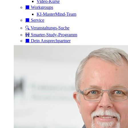
Video-Kurse
⬛️ Workgroups
KI-MasterMind-Team
⬛️ Service
🔍 Veranstaltungs-Suche
🚧 Smarter-Study-Programm
⬛️ Dein Ansprechpartner