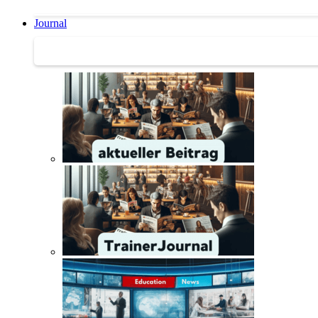
Journal
Journal | Weiterbildungs-News | Literatur-Tipps