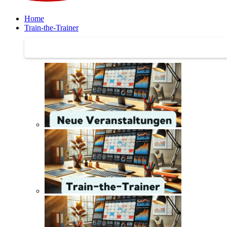
Home
Train-the-Trainer
Train-the-Trainer