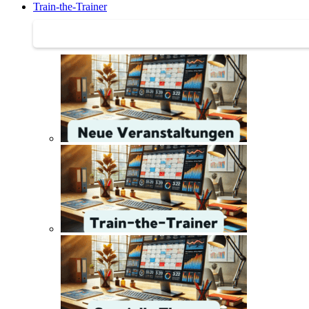
Train-the-Trainer
Train-the-Trainer