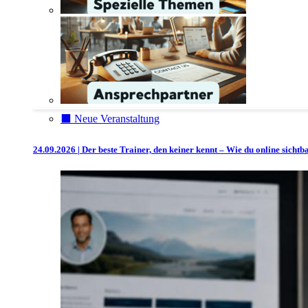
⬛️ Neue Veranstaltung
24.09.2026 | Der beste Trainer, den keiner kennt – Wie du online sicht