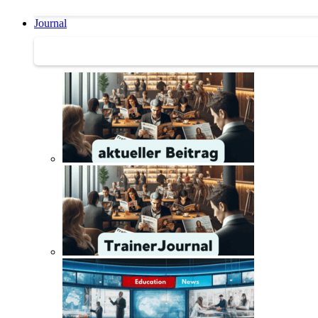
Journal
Journal | Weiterbildungs-News | Literatur-Tipps