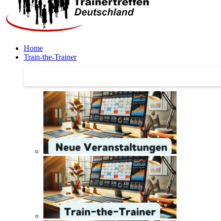
Home
Train-the-Trainer
Train-the-Trainer