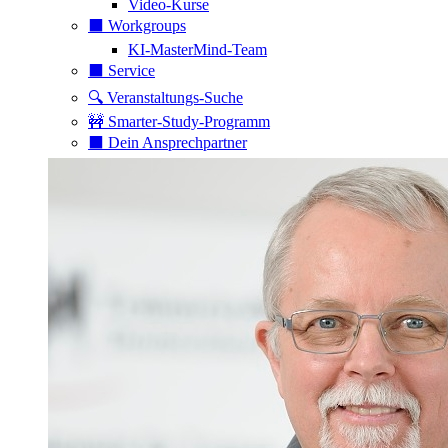
Video-Kurse
⬛️ Workgroups
KI-MasterMind-Team
⬛️ Service
🔍 Veranstaltungs-Suche
🚧 Smarter-Study-Programm
⬛️ Dein Ansprechpartner