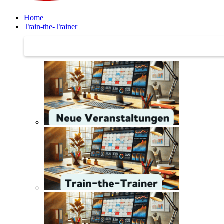
Home
Train-the-Trainer
Train-the-Trainer