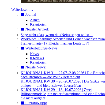
Weiterlesen …
⬛️ Journal
Artikel
Kategorien
⬛️ Neuster Artikel:
Sage nicht »Ja«, wenn du »Nein« sagen willst ...
Workplace Learning: Arbeiten und Lernen wachsen zu
Trainer-Image (1): Kleider machen Leute ... ?!
⬛️ Weiterbildungs-News
News
KI-News
Kategorien
⬛️ Neuste News:
KI JOURNAL KW 31 – 27.07.-2.08.2026 | Die Branche 
nach Bremsen — die Politik liefert nicht
KI JOURNAL KW 30 – 20.-26.07.2026 | Die Spitze wi
billiger — und bleibt schwer überprüfbar
KI JOURNAL KW 29 – 13.-19.07.2026 | Zwei
Billionenmodelle, ein neuer Staatenbund und eine Rech
die nicht aufgeht
⬛️ Literatur-Tipps