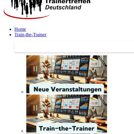
Home
Train-the-Trainer
Train-the-Trainer