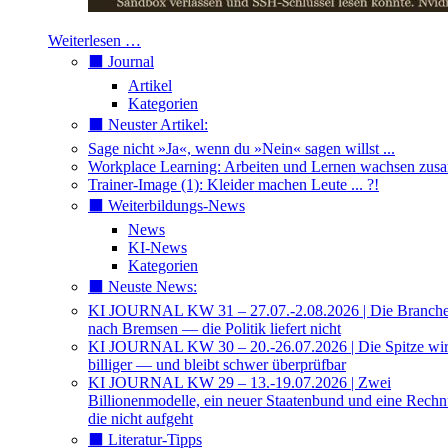
Weiterlesen …
⬛️ Journal
Artikel
Kategorien
⬛️ Neuster Artikel:
Sage nicht »Ja«, wenn du »Nein« sagen willst ...
Workplace Learning: Arbeiten und Lernen wachsen zu
Trainer-Image (1): Kleider machen Leute ... ?!
⬛️ Weiterbildungs-News
News
KI-News
Kategorien
⬛️ Neuste News:
KI JOURNAL KW 31 – 27.07.-2.08.2026 | Die Branche 
nach Bremsen — die Politik liefert nicht
KI JOURNAL KW 30 – 20.-26.07.2026 | Die Spitze wi
billiger — und bleibt schwer überprüfbar
KI JOURNAL KW 29 – 13.-19.07.2026 | Zwei
Billionenmodelle, ein neuer Staatenbund und eine Rech
die nicht aufgeht
⬛️ Literatur-Tipps