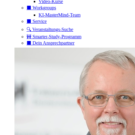
Video-Kurse
⬛️ Workgroups
KI-MasterMind-Team
⬛️ Service
🔍 Veranstaltungs-Suche
🚧 Smarter-Study-Programm
⬛️ Dein Ansprechpartner