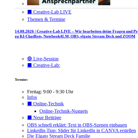
⬛️ Creative-Lab LIVE
Themen & Termine
14.08.2026 | Creative-Lab LIVE – Wir bearbeiten deine Fragen und P
zu KI-ChatBots, Notebook4LM, OBS, elgato Stream Deck und ZOOM
🔴 Live-Session
⬛️ Creative-Lab:
Termine:
Freitag: 9:00 - 9:30 Uhr
Infos
⬛️ Online-Technik
Online-Technik-Nuggets
⬛️ Neue Beiträge
OBS schnell erklärt: Text in OBS-Szenen einbauen
LinkedIn-Tipp: Slider für LinkedIn in CANVA erstellen
Die Elgato Stream Deck Familie