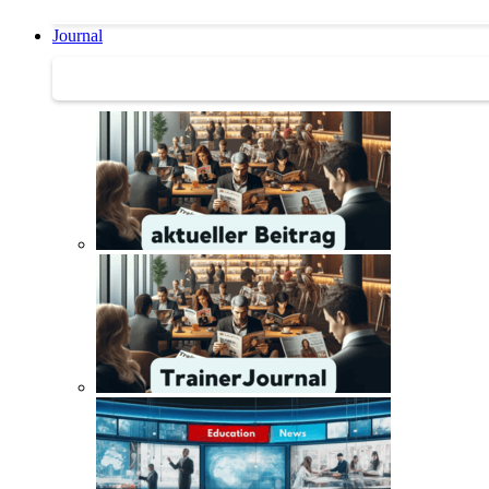
Journal
Journal | Weiterbildungs-News | Literatur-Tipps