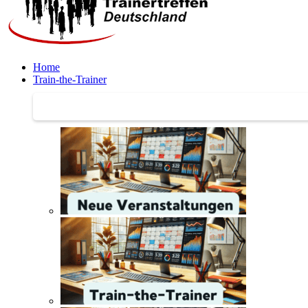
Home
Train-the-Trainer
Train-the-Trainer