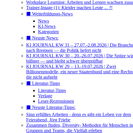
Workplace Learning: Arbeiten und Lernen wachsen zu
Trainer-Image (1): Kleider machen Leute ... ?!
⬛️ Weiterbildungs-News
News
KI-News
Kategorien
⬛️ Neuste News:
KI JOURNAL KW 31 – 27.07.-2.08.2026 | Die Branche 
nach Bremsen — die Politik liefert nicht
KI JOURNAL KW 30 – 20.-26.07.2026 | Die Spitze wi
billiger — und bleibt schwer überprüfbar
KI JOURNAL KW 29 – 13.-19.07.2026 | Zwei
Billionenmodelle, ein neuer Staatenbund und eine Rech
die nicht aufgeht
⬛️ Literatur-Tipps
Literatur-Tipps
Verlage
Leser-Rezensionen
⬛️ Neuste Literatur-Tipps:
Sinn erfülltes Arbeiten - denn es gibt ein Leben vor dem
Feierabend, Jörg Friebe
Zusammen finden, Diversity- Methoden für Menschen in
Gruppen und Teams, die Vielfalt erleben