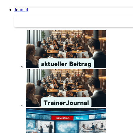
Journal
Journal | Weiterbildungs-News | Literatur-Tipps