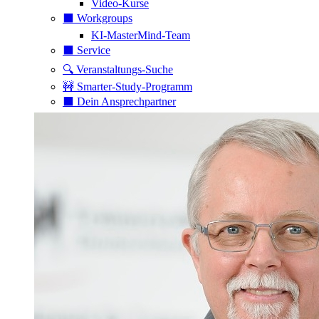
Video-Kurse
⬛️ Workgroups
KI-MasterMind-Team
⬛️ Service
🔍 Veranstaltungs-Suche
🚧 Smarter-Study-Programm
⬛️ Dein Ansprechpartner