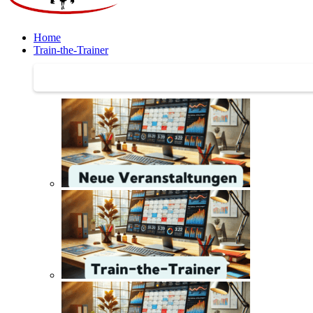
Home
Train-the-Trainer
Train-the-Trainer