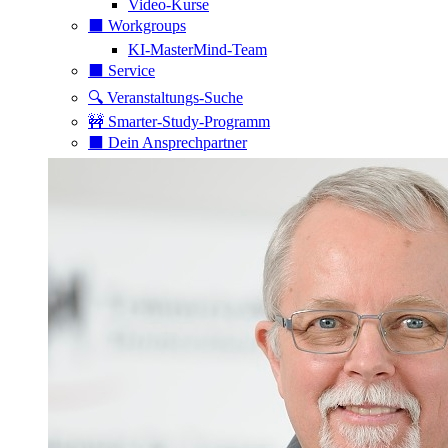
Video-Kurse
⬛️ Workgroups
KI-MasterMind-Team
⬛️ Service
🔍 Veranstaltungs-Suche
🚧 Smarter-Study-Programm
⬛️ Dein Ansprechpartner