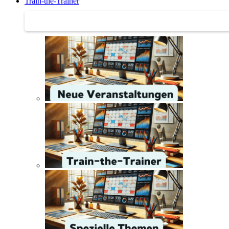
Train-the-Trainer
Train-the-Trainer