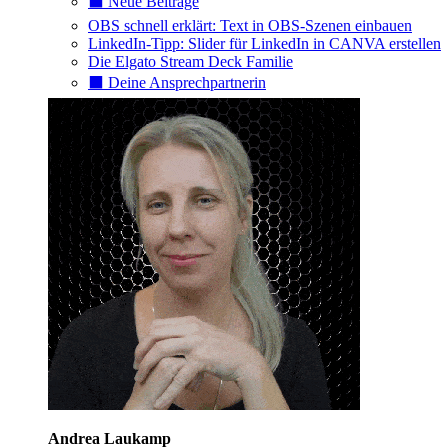
⬛️ Neue Beiträge
OBS schnell erklärt: Text in OBS-Szenen einbauen
LinkedIn-Tipp: Slider für LinkedIn in CANVA erstellen
Die Elgato Stream Deck Familie
⬛️ Deine Ansprechpartnerin
Andrea Laukamp