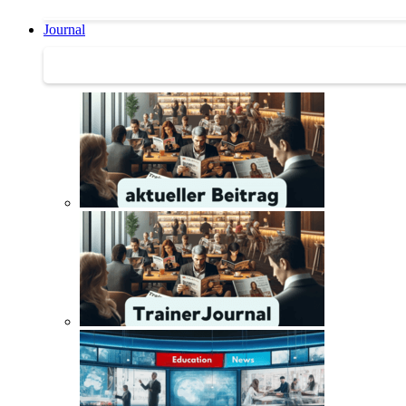
Journal
Journal | Weiterbildungs-News | Literatur-Tipps