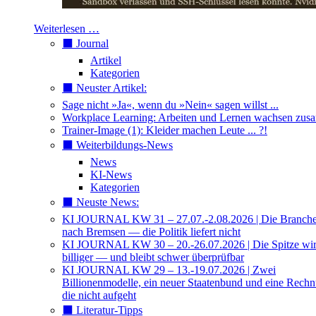
Weiterlesen …
⬛️ Journal
Artikel
Kategorien
⬛️ Neuster Artikel:
Sage nicht »Ja«, wenn du »Nein« sagen willst ...
Workplace Learning: Arbeiten und Lernen wachsen zu
Trainer-Image (1): Kleider machen Leute ... ?!
⬛️ Weiterbildungs-News
News
KI-News
Kategorien
⬛️ Neuste News:
KI JOURNAL KW 31 – 27.07.-2.08.2026 | Die Branche 
nach Bremsen — die Politik liefert nicht
KI JOURNAL KW 30 – 20.-26.07.2026 | Die Spitze wi
billiger — und bleibt schwer überprüfbar
KI JOURNAL KW 29 – 13.-19.07.2026 | Zwei
Billionenmodelle, ein neuer Staatenbund und eine Rech
die nicht aufgeht
⬛️ Literatur-Tipps