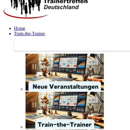
Home
Train-the-Trainer
Train-the-Trainer