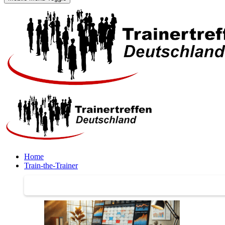
Home
Train-the-Trainer
Train-the-Trainer