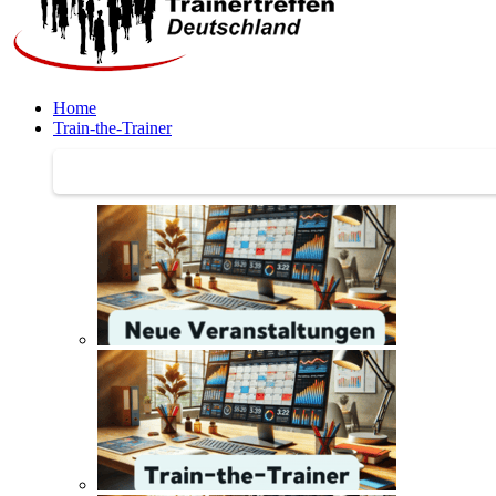
Home
Train-the-Trainer
Train-the-Trainer