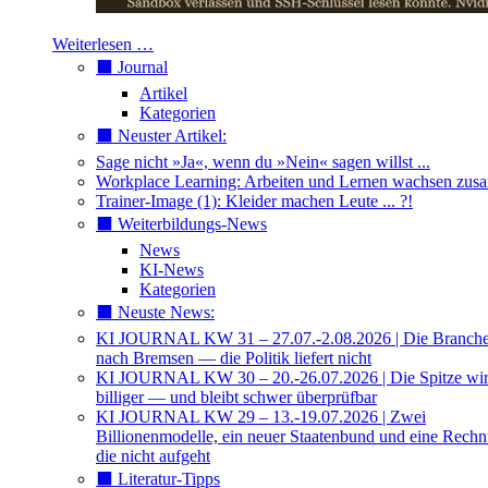
Weiterlesen …
⬛️ Journal
Artikel
Kategorien
⬛️ Neuster Artikel:
Sage nicht »Ja«, wenn du »Nein« sagen willst ...
Workplace Learning: Arbeiten und Lernen wachsen zu
Trainer-Image (1): Kleider machen Leute ... ?!
⬛️ Weiterbildungs-News
News
KI-News
Kategorien
⬛️ Neuste News:
KI JOURNAL KW 31 – 27.07.-2.08.2026 | Die Branche 
nach Bremsen — die Politik liefert nicht
KI JOURNAL KW 30 – 20.-26.07.2026 | Die Spitze wi
billiger — und bleibt schwer überprüfbar
KI JOURNAL KW 29 – 13.-19.07.2026 | Zwei
Billionenmodelle, ein neuer Staatenbund und eine Rech
die nicht aufgeht
⬛️ Literatur-Tipps