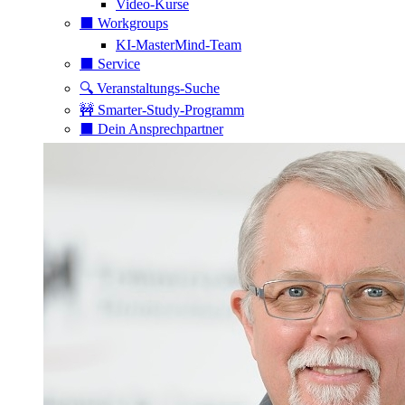
Video-Kurse
⬛️ Workgroups
KI-MasterMind-Team
⬛️ Service
🔍 Veranstaltungs-Suche
🚧 Smarter-Study-Programm
⬛️ Dein Ansprechpartner