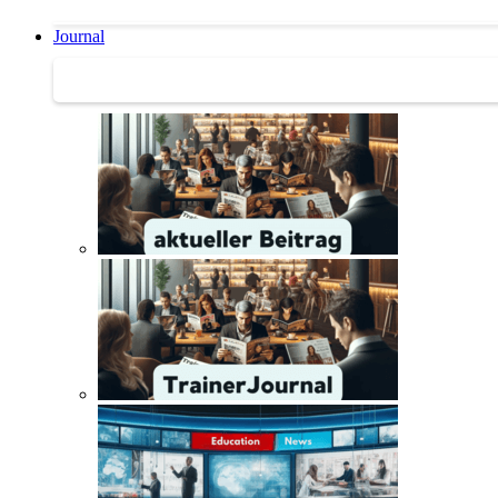
Journal
Journal | Weiterbildungs-News | Literatur-Tipps