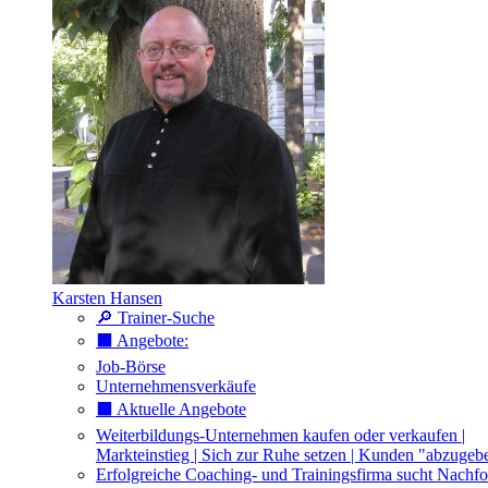
Karsten Hansen
🔎 Trainer-Suche
⬛️ Angebote:
Job-Börse
Unternehmensverkäufe
⬛️ Aktuelle Angebote
Weiterbildungs-Unternehmen kaufen oder verkaufen |
Markteinstieg | Sich zur Ruhe setzen | Kunden "abzugeb
Erfolgreiche Coaching- und Trainingsfirma sucht Nachfo