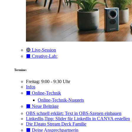
🔴 Live-Session
⬛️ Creative-Lab:
Termine:
Freitag: 9:00 - 9:30 Uhr
Infos
⬛️ Online-Technik
Online-Technik-Nuggets
⬛️ Neue Beiträge
OBS schnell erklärt: Text in OBS-Szenen einbauen
LinkedIn-Tipp: Slider für LinkedIn in CANVA erstellen
Die Elgato Stream Deck Familie
⬛️ Deine Ansprechpartnerin