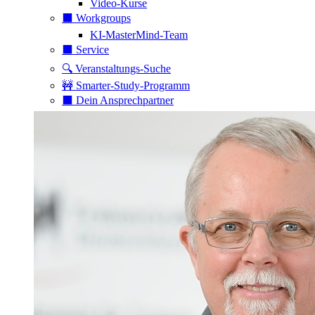
Video-Kurse
⬛️ Workgroups
KI-MasterMind-Team
⬛️ Service
🔍 Veranstaltungs-Suche
🚧 Smarter-Study-Programm
⬛️ Dein Ansprechpartner