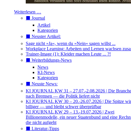
Weiterlesen …
⬛️ Journal
Artikel
Kategorien
⬛️ Neuster Artikel:
Sage nicht »Ja«, wenn du »Nein« sagen willst ...
Workplace Learning: Arbeiten und Lernen wachsen zu
Trainer-Image (1): Kleider machen Leute ... ?!
⬛️ Weiterbildungs-News
News
KI-News
Kategorien
⬛️ Neuste News:
KI JOURNAL KW 31 – 27.07.-2.08.2026 | Die Branche 
nach Bremsen — die Politik liefert nicht
KI JOURNAL KW 30 – 20.-26.07.2026 | Die Spitze wi
billiger — und bleibt schwer überprüfbar
KI JOURNAL KW 29 – 13.-19.07.2026 | Zwei
Billionenmodelle, ein neuer Staatenbund und eine Rech
die nicht aufgeht
⬛️ Literatur-Tipps