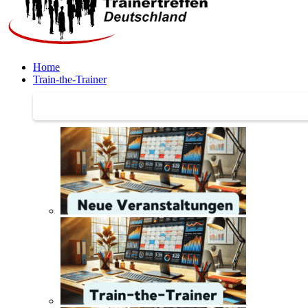
Home
Train-the-Trainer
Train-the-Trainer