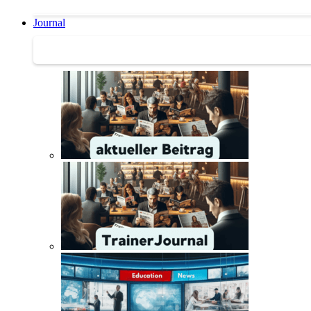
Journal
Journal | Weiterbildungs-News | Literatur-Tipps