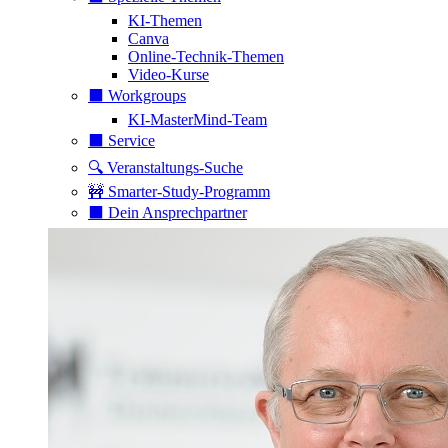
KI-Themen
Canva
Online-Technik-Themen
Video-Kurse
⬛️ Workgroups
KI-MasterMind-Team
⬛️ Service
🔍 Veranstaltungs-Suche
🚧 Smarter-Study-Programm
⬛️ Dein Ansprechpartner