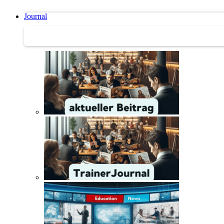
Journal
Journal | Weiterbildungs-News | Literatur-Tipps