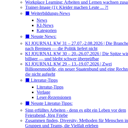
Workplace Learning: Arbeiten und Lernen wachsen zu
Trainer-Image (1): Kleider machen Leute ... ?!
⬛️ Weiterbildungs-News
News
KI-News
Kategorien
⬛️ Neuste News:
KI JOURNAL KW 31 – 27.07.-2.08.2026 | Die Branche 
nach Bremsen — die Politik liefert nicht
KI JOURNAL KW 30 – 20.-26.07.2026 | Die Spitze wi
billiger — und bleibt schwer überprüfbar
KI JOURNAL KW 29 – 13.-19.07.2026 | Zwei
Billionenmodelle, ein neuer Staatenbund und eine Rech
die nicht aufgeht
⬛️ Literatur-Tipps
Literatur-Tipps
Verlage
Leser-Rezensionen
⬛️ Neuste Literatur-Tipps:
Sinn erfülltes Arbeiten - denn es gibt ein Leben vor dem
Feierabend, Jörg Friebe
Zusammen finden, Diversity- Methoden für Menschen in
Gruppen und Teams, die Vielfalt erleben