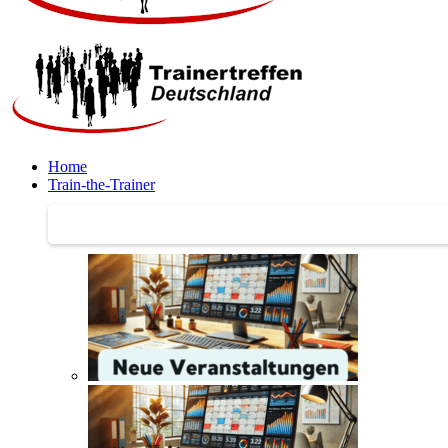
Home
Train-the-Trainer
Train-the-Trainer