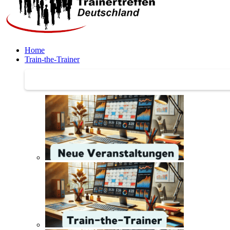
Home
Train-the-Trainer
Train-the-Trainer