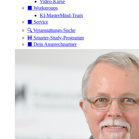
Video-Kurse
⬛️ Workgroups
KI-MasterMind-Team
⬛️ Service
🔍 Veranstaltungs-Suche
🚧 Smarter-Study-Programm
⬛️ Dein Ansprechpartner