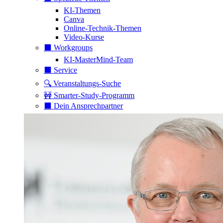
KI-Themen
Canva
Online-Technik-Themen
Video-Kurse
⬛️ Workgroups
KI-MasterMind-Team
⬛️ Service
🔍 Veranstaltungs-Suche
🚧 Smarter-Study-Programm
⬛️ Dein Ansprechpartner