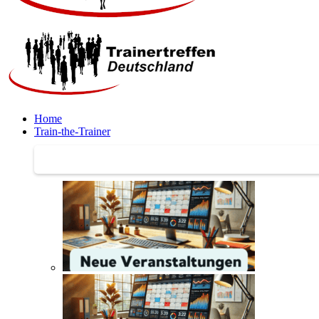
Home
Train-the-Trainer
Train-the-Trainer