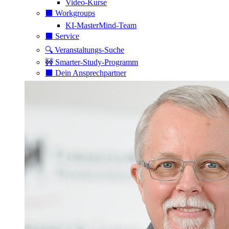
Video-Kurse
⬛️ Workgroups
KI-MasterMind-Team
⬛️ Service
🔍 Veranstaltungs-Suche
🚧 Smarter-Study-Programm
⬛️ Dein Ansprechpartner