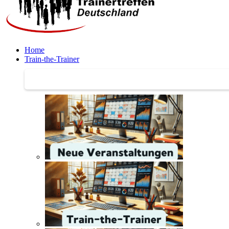
Home
Train-the-Trainer
Train-the-Trainer