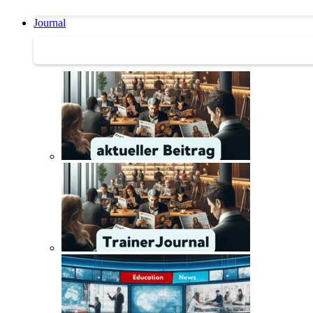
Journal
Journal | Weiterbildungs-News | Literatur-Tipps