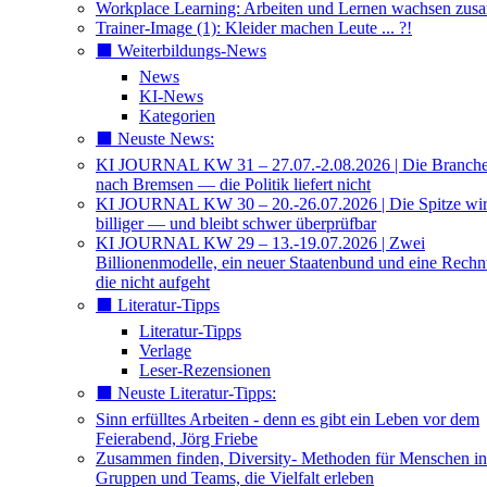
Workplace Learning: Arbeiten und Lernen wachsen zu
Trainer-Image (1): Kleider machen Leute ... ?!
⬛️ Weiterbildungs-News
News
KI-News
Kategorien
⬛️ Neuste News:
KI JOURNAL KW 31 – 27.07.-2.08.2026 | Die Branche 
nach Bremsen — die Politik liefert nicht
KI JOURNAL KW 30 – 20.-26.07.2026 | Die Spitze wi
billiger — und bleibt schwer überprüfbar
KI JOURNAL KW 29 – 13.-19.07.2026 | Zwei
Billionenmodelle, ein neuer Staatenbund und eine Rech
die nicht aufgeht
⬛️ Literatur-Tipps
Literatur-Tipps
Verlage
Leser-Rezensionen
⬛️ Neuste Literatur-Tipps:
Sinn erfülltes Arbeiten - denn es gibt ein Leben vor dem
Feierabend, Jörg Friebe
Zusammen finden, Diversity- Methoden für Menschen in
Gruppen und Teams, die Vielfalt erleben