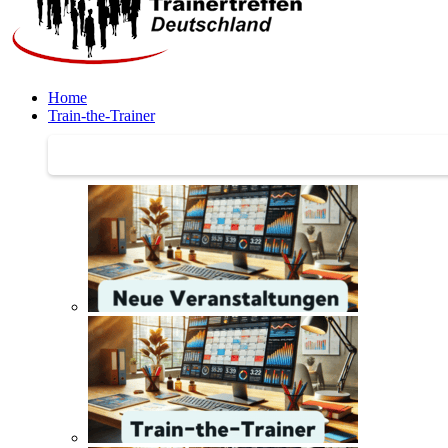
Home
Train-the-Trainer
Train-the-Trainer