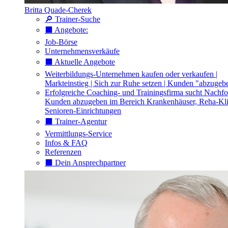
Britta Quade-Cherek
🔎 Trainer-Suche
⬛️ Angebote:
Job-Börse
Unternehmensverkäufe
⬛️ Aktuelle Angebote
Weiterbildungs-Unternehmen kaufen oder verkaufen |
Markteinstieg | Sich zur Ruhe setzen | Kunden "abzugeb
Erfolgreiche Coaching- und Trainingsfirma sucht Nachfo
Kunden abzugeben im Bereich Krankenhäuser, Reha-Kli
Senioren-Einrichtungen
⬛️ Trainer-Agentur
Vermittlungs-Service
Infos & FAQ
Referenzen
⬛️ Dein Ansprechpartner