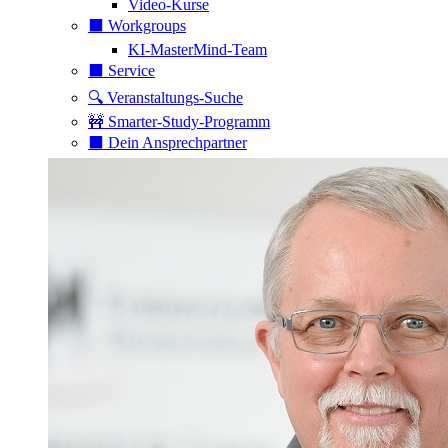
Video-Kurse
⬛️ Workgroups
KI-MasterMind-Team
⬛️ Service
🔍 Veranstaltungs-Suche
🚧 Smarter-Study-Programm
⬛️ Dein Ansprechpartner