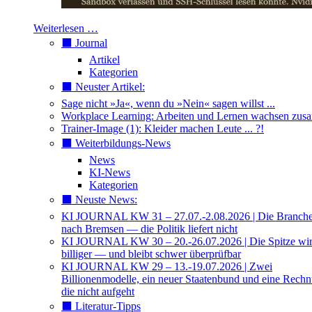
Weiterlesen …
⬛️ Journal
Artikel
Kategorien
⬛️ Neuster Artikel:
Sage nicht »Ja«, wenn du »Nein« sagen willst ...
Workplace Learning: Arbeiten und Lernen wachsen zu
Trainer-Image (1): Kleider machen Leute ... ?!
⬛️ Weiterbildungs-News
News
KI-News
Kategorien
⬛️ Neuste News:
KI JOURNAL KW 31 – 27.07.-2.08.2026 | Die Branche 
nach Bremsen — die Politik liefert nicht
KI JOURNAL KW 30 – 20.-26.07.2026 | Die Spitze wi
billiger — und bleibt schwer überprüfbar
KI JOURNAL KW 29 – 13.-19.07.2026 | Zwei
Billionenmodelle, ein neuer Staatenbund und eine Rech
die nicht aufgeht
⬛️ Literatur-Tipps