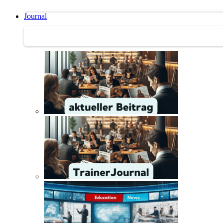
Journal
Journal | Weiterbildungs-News | Literatur-Tipps