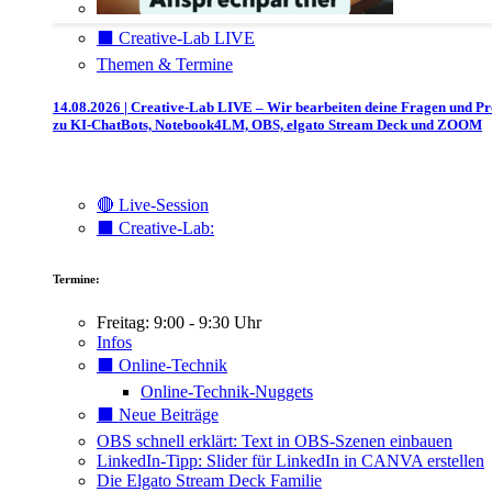
⬛️ Creative-Lab LIVE
Themen & Termine
14.08.2026 | Creative-Lab LIVE – Wir bearbeiten deine Fragen und P
zu KI-ChatBots, Notebook4LM, OBS, elgato Stream Deck und ZOOM
🔴 Live-Session
⬛️ Creative-Lab:
Termine:
Freitag: 9:00 - 9:30 Uhr
Infos
⬛️ Online-Technik
Online-Technik-Nuggets
⬛️ Neue Beiträge
OBS schnell erklärt: Text in OBS-Szenen einbauen
LinkedIn-Tipp: Slider für LinkedIn in CANVA erstellen
Die Elgato Stream Deck Familie