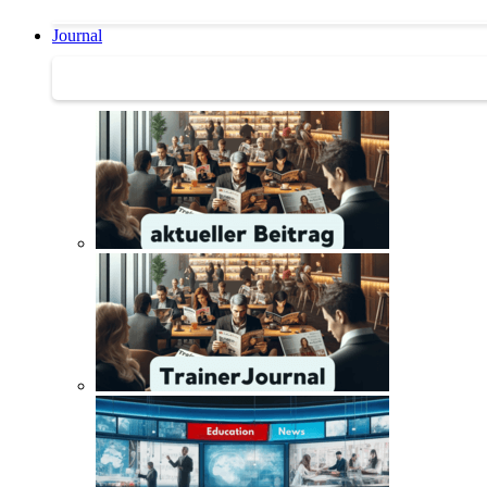
Journal
Journal | Weiterbildungs-News | Literatur-Tipps