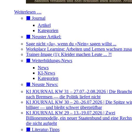
Weiterlesen …
⬛️ Journal
Artikel
Kategorien
⬛️ Neuster Artikel:
Sage nicht »Ja«, wenn du »Nein« sagen willst ...
Workplace Learning: Arbeiten und Lernen wachsen zu
Trainer-Image (1): Kleider machen Leute ... ?!
⬛️ Weiterbildungs-News
News
KI-News
Kategorien
⬛️ Neuste News:
KI JOURNAL KW 31 – 27.07.-2.08.2026 | Die Branche 
nach Bremsen — die Politik liefert nicht
KI JOURNAL KW 30 – 20.-26.07.2026 | Die Spitze wi
billiger — und bleibt schwer überprüfbar
KI JOURNAL KW 29 – 13.-19.07.2026 | Zwei
Billionenmodelle, ein neuer Staatenbund und eine Rech
die nicht aufgeht
⬛️ Literatur-Tipps