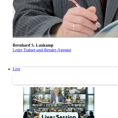
Bernhard S. Laukamp
Leiter Trainer-und Berater-Agentur
Live
Trainertreffen Live