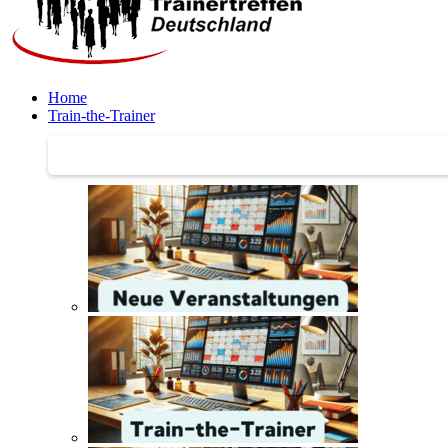
Home
Train-the-Trainer
Train-the-Trainer