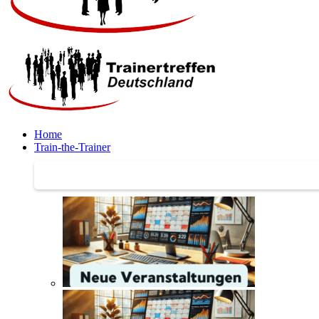
Home
Train-the-Trainer
Train-the-Trainer