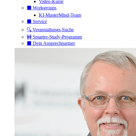
Video-Kurse
⬛️ Workgroups
KI-MasterMind-Team
⬛️ Service
🔍 Veranstaltungs-Suche
🚧 Smarter-Study-Programm
⬛️ Dein Ansprechpartner