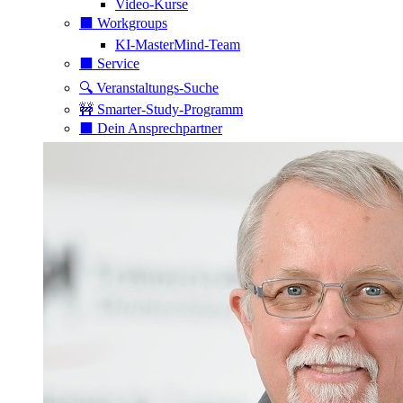
Video-Kurse
⬛️ Workgroups
KI-MasterMind-Team
⬛️ Service
🔍 Veranstaltungs-Suche
🚧 Smarter-Study-Programm
⬛️ Dein Ansprechpartner