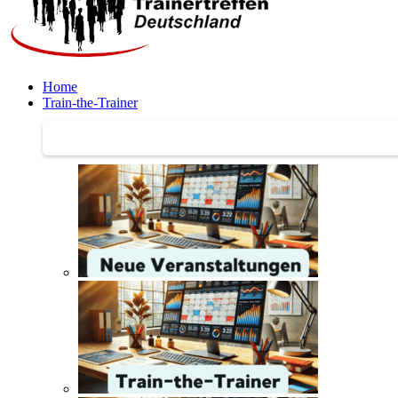
Home
Train-the-Trainer
Train-the-Trainer