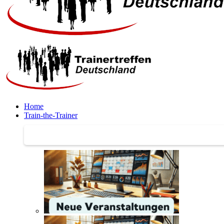
Home
Train-the-Trainer
Train-the-Trainer