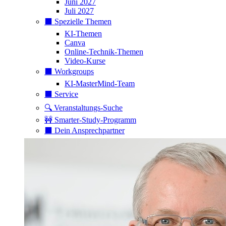
Juni 2027
Juli 2027
⬛️ Spezielle Themen
KI-Themen
Canva
Online-Technik-Themen
Video-Kurse
⬛️ Workgroups
KI-MasterMind-Team
⬛️ Service
🔍 Veranstaltungs-Suche
🚧 Smarter-Study-Programm
⬛️ Dein Ansprechpartner