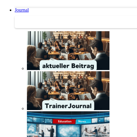
Journal
Journal | Weiterbildungs-News | Literatur-Tipps