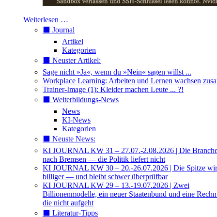
Weiterlesen …
⬛️ Journal
Artikel
Kategorien
⬛️ Neuster Artikel:
Sage nicht »Ja«, wenn du »Nein« sagen willst ...
Workplace Learning: Arbeiten und Lernen wachsen zu
Trainer-Image (1): Kleider machen Leute ... ?!
⬛️ Weiterbildungs-News
News
KI-News
Kategorien
⬛️ Neuste News:
KI JOURNAL KW 31 – 27.07.-2.08.2026 | Die Branche 
nach Bremsen — die Politik liefert nicht
KI JOURNAL KW 30 – 20.-26.07.2026 | Die Spitze wi
billiger — und bleibt schwer überprüfbar
KI JOURNAL KW 29 – 13.-19.07.2026 | Zwei
Billionenmodelle, ein neuer Staatenbund und eine Rech
die nicht aufgeht
⬛️ Literatur-Tipps