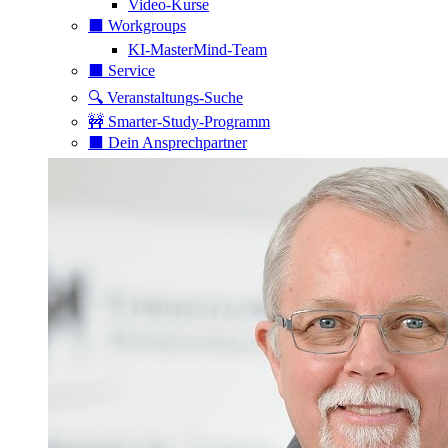
Video-Kurse
⬛️ Workgroups
KI-MasterMind-Team
⬛️ Service
🔍 Veranstaltungs-Suche
🚧 Smarter-Study-Programm
⬛️ Dein Ansprechpartner