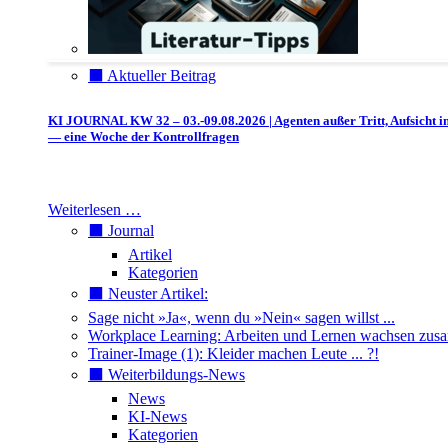
⬛️ Aktueller Beitrag
KI JOURNAL KW 32 – 03.-09.08.2026 | Agenten außer Tritt, Aufsicht i
— eine Woche der Kontrollfragen
Weiterlesen …
⬛️ Journal
Artikel
Kategorien
⬛️ Neuster Artikel:
Sage nicht »Ja«, wenn du »Nein« sagen willst ...
Workplace Learning: Arbeiten und Lernen wachsen zu
Trainer-Image (1): Kleider machen Leute ... ?!
⬛️ Weiterbildungs-News
News
KI-News
Kategorien