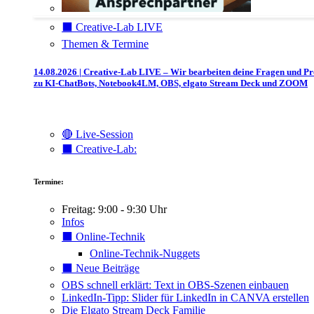
⬛️ Creative-Lab LIVE
Themen & Termine
14.08.2026 | Creative-Lab LIVE – Wir bearbeiten deine Fragen und P
zu KI-ChatBots, Notebook4LM, OBS, elgato Stream Deck und ZOOM
🔴 Live-Session
⬛️ Creative-Lab:
Termine:
Freitag: 9:00 - 9:30 Uhr
Infos
⬛️ Online-Technik
Online-Technik-Nuggets
⬛️ Neue Beiträge
OBS schnell erklärt: Text in OBS-Szenen einbauen
LinkedIn-Tipp: Slider für LinkedIn in CANVA erstellen
Die Elgato Stream Deck Familie