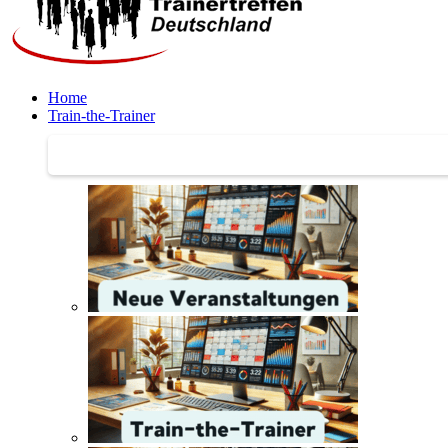
Home
Train-the-Trainer
Train-the-Trainer