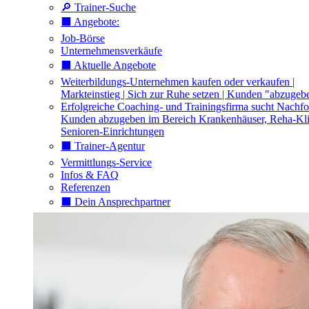
🔎 Trainer-Suche
⬛️ Angebote:
Job-Börse
Unternehmensverkäufe
⬛️ Aktuelle Angebote
Weiterbildungs-Unternehmen kaufen oder verkaufen |
Markteinstieg | Sich zur Ruhe setzen | Kunden "abzugeb
Erfolgreiche Coaching- und Trainingsfirma sucht Nachfo
Kunden abzugeben im Bereich Krankenhäuser, Reha-Kli
Senioren-Einrichtungen
⬛️ Trainer-Agentur
Vermittlungs-Service
Infos & FAQ
Referenzen
⬛️ Dein Ansprechpartner