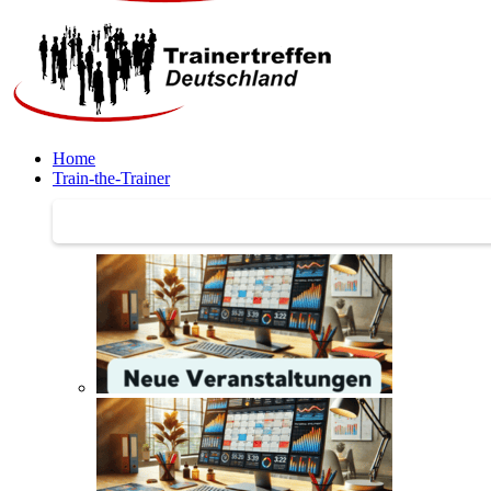
Home
Train-the-Trainer
Train-the-Trainer