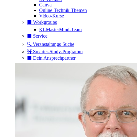
Canva
Online-Technik-Themen
Video-Kurse
⬛️ Workgroups
KI-MasterMind-Team
⬛️ Service
🔍 Veranstaltungs-Suche
🚧 Smarter-Study-Programm
⬛️ Dein Ansprechpartner