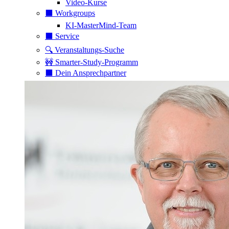
Video-Kurse
⬛️ Workgroups
KI-MasterMind-Team
⬛️ Service
🔍 Veranstaltungs-Suche
🚧 Smarter-Study-Programm
⬛️ Dein Ansprechpartner