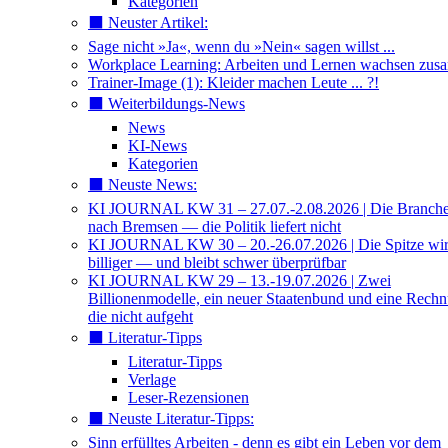
Kategorien
⬛️ Neuster Artikel:
Sage nicht »Ja«, wenn du »Nein« sagen willst ...
Workplace Learning: Arbeiten und Lernen wachsen zu
Trainer-Image (1): Kleider machen Leute ... ?!
⬛️ Weiterbildungs-News
News
KI-News
Kategorien
⬛️ Neuste News:
KI JOURNAL KW 31 – 27.07.-2.08.2026 | Die Branche 
nach Bremsen — die Politik liefert nicht
KI JOURNAL KW 30 – 20.-26.07.2026 | Die Spitze wi
billiger — und bleibt schwer überprüfbar
KI JOURNAL KW 29 – 13.-19.07.2026 | Zwei
Billionenmodelle, ein neuer Staatenbund und eine Rech
die nicht aufgeht
⬛️ Literatur-Tipps
Literatur-Tipps
Verlage
Leser-Rezensionen
⬛️ Neuste Literatur-Tipps:
Sinn erfülltes Arbeiten - denn es gibt ein Leben vor dem