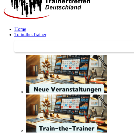
Home
Train-the-Trainer
Train-the-Trainer