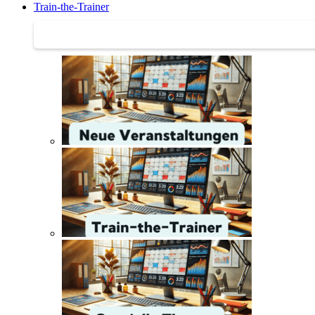
Train-the-Trainer
Train-the-Trainer