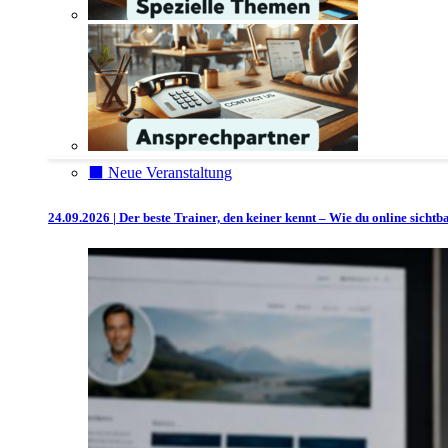
⬛️ Neue Veranstaltung
24.09.2026 | Der beste Trainer, den keiner kennt – Wie du online sicht