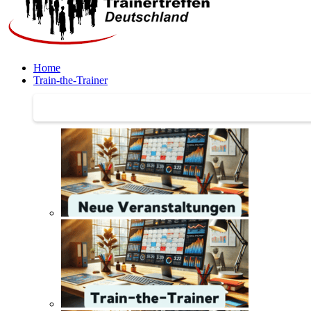
Home
Train-the-Trainer
Train-the-Trainer