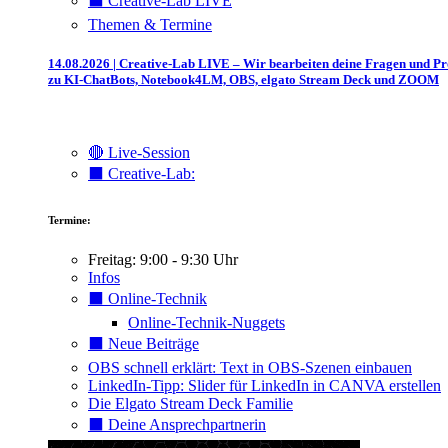
⬛️ Creative-Lab LIVE
Themen & Termine
14.08.2026 | Creative-Lab LIVE – Wir bearbeiten deine Fragen und P
zu KI-ChatBots, Notebook4LM, OBS, elgato Stream Deck und ZOOM
🔴 Live-Session
⬛️ Creative-Lab:
Termine:
Freitag: 9:00 - 9:30 Uhr
Infos
⬛️ Online-Technik
Online-Technik-Nuggets
⬛️ Neue Beiträge
OBS schnell erklärt: Text in OBS-Szenen einbauen
LinkedIn-Tipp: Slider für LinkedIn in CANVA erstellen
Die Elgato Stream Deck Familie
⬛️ Deine Ansprechpartnerin