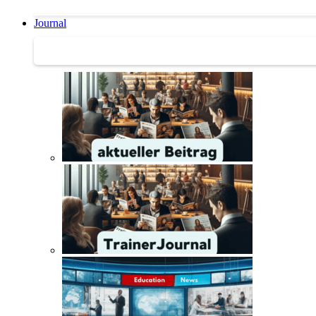
Journal
Journal | Weiterbildungs-News | Literatur-Tipps