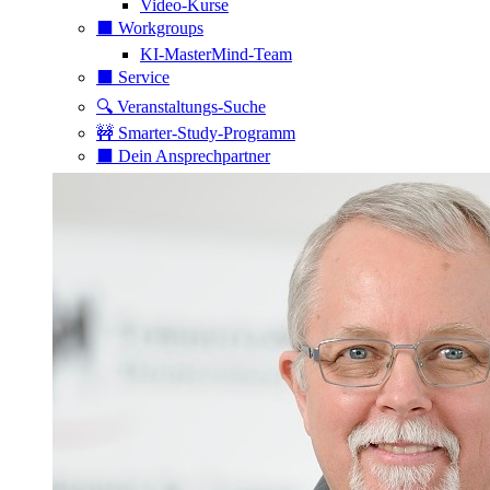
Video-Kurse
⬛️ Workgroups
KI-MasterMind-Team
⬛️ Service
🔍 Veranstaltungs-Suche
🚧 Smarter-Study-Programm
⬛️ Dein Ansprechpartner