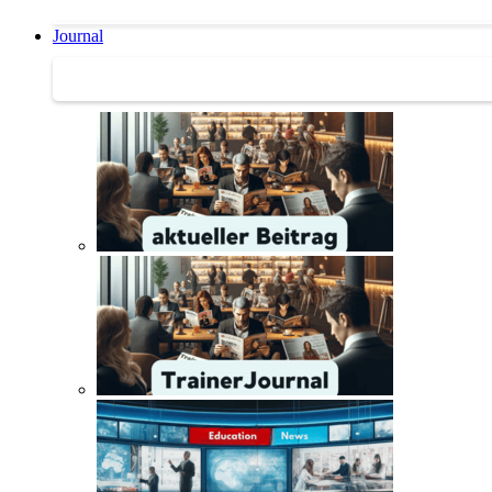
Journal
Journal | Weiterbildungs-News | Literatur-Tipps