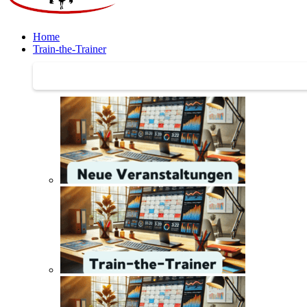
Home
Train-the-Trainer
Train-the-Trainer