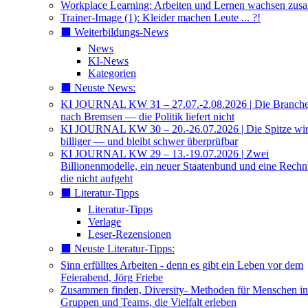
Workplace Learning: Arbeiten und Lernen wachsen zu
Trainer-Image (1): Kleider machen Leute ... ?!
⬛️ Weiterbildungs-News
News
KI-News
Kategorien
⬛️ Neuste News:
KI JOURNAL KW 31 – 27.07.-2.08.2026 | Die Branche 
nach Bremsen — die Politik liefert nicht
KI JOURNAL KW 30 – 20.-26.07.2026 | Die Spitze wi
billiger — und bleibt schwer überprüfbar
KI JOURNAL KW 29 – 13.-19.07.2026 | Zwei
Billionenmodelle, ein neuer Staatenbund und eine Rech
die nicht aufgeht
⬛️ Literatur-Tipps
Literatur-Tipps
Verlage
Leser-Rezensionen
⬛️ Neuste Literatur-Tipps:
Sinn erfülltes Arbeiten - denn es gibt ein Leben vor dem
Feierabend, Jörg Friebe
Zusammen finden, Diversity- Methoden für Menschen in
Gruppen und Teams, die Vielfalt erleben