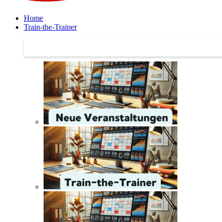
Home
Train-the-Trainer
Train-the-Trainer