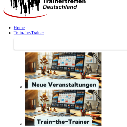
Home
Train-the-Trainer
Train-the-Trainer