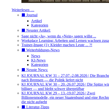
Weiterlesen …
⬛️ Journal
Artikel
Kategorien
⬛️ Neuster Artikel:
Sage nicht »Ja«, wenn du »Nein« sagen willst ...
Workplace Learning: Arbeiten und Lernen wachsen zu
Trainer-Image (1): Kleider machen Leute ... ?!
⬛️ Weiterbildungs-News
News
KI-News
Kategorien
⬛️ Neuste News:
KI JOURNAL KW 31 – 27.07.-2.08.2026 | Die Branche 
nach Bremsen — die Politik liefert nicht
KI JOURNAL KW 30 – 20.-26.07.2026 | Die Spitze wi
billiger — und bleibt schwer überprüfbar
KI JOURNAL KW 29 – 13.-19.07.2026 | Zwei
Billionenmodelle, ein neuer Staatenbund und eine Rech
die nicht aufgeht
⬛️ Literatur-Tipps