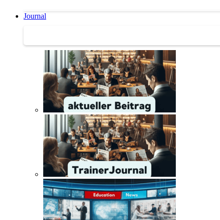
Journal
Journal | Weiterbildungs-News | Literatur-Tipps