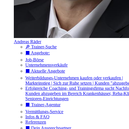
Andreas Räder
🔎 Trainer-Suche
⬛️ Angebote:
Job-Börse
Unternehmensverkäufe
⬛️ Aktuelle Angebote
Weiterbildungs-Unternehmen kaufen oder verkaufen |
Markteinstieg | Sich zur Ruhe setzen | Kunden "abzugeb
Erfolgreiche Coaching- und Trainingsfirma sucht Nachfo
Kunden abzugeben im Bereich Krankenhäuser, Reha-Kli
Senioren-Einrichtungen
⬛️ Trainer-Agentur
Vermittlungs-Service
Infos & FAQ
Referenzen
⬛️ Dein Ansprechpartner