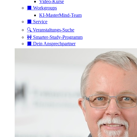
Video-Kurse
⬛️ Workgroups
KI-MasterMind-Team
⬛️ Service
🔍 Veranstaltungs-Suche
🚧 Smarter-Study-Programm
⬛️ Dein Ansprechpartner