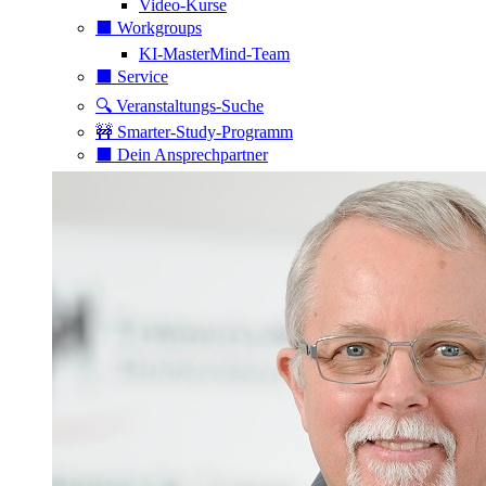
Video-Kurse
⬛️ Workgroups
KI-MasterMind-Team
⬛️ Service
🔍 Veranstaltungs-Suche
🚧 Smarter-Study-Programm
⬛️ Dein Ansprechpartner