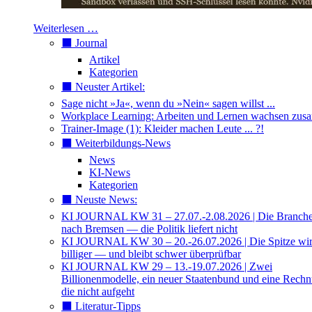
Weiterlesen …
⬛️ Journal
Artikel
Kategorien
⬛️ Neuster Artikel:
Sage nicht »Ja«, wenn du »Nein« sagen willst ...
Workplace Learning: Arbeiten und Lernen wachsen zu
Trainer-Image (1): Kleider machen Leute ... ?!
⬛️ Weiterbildungs-News
News
KI-News
Kategorien
⬛️ Neuste News:
KI JOURNAL KW 31 – 27.07.-2.08.2026 | Die Branche 
nach Bremsen — die Politik liefert nicht
KI JOURNAL KW 30 – 20.-26.07.2026 | Die Spitze wi
billiger — und bleibt schwer überprüfbar
KI JOURNAL KW 29 – 13.-19.07.2026 | Zwei
Billionenmodelle, ein neuer Staatenbund und eine Rech
die nicht aufgeht
⬛️ Literatur-Tipps