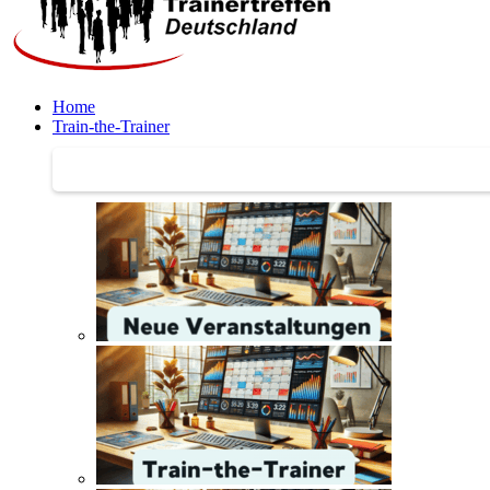
Home
Train-the-Trainer
Train-the-Trainer