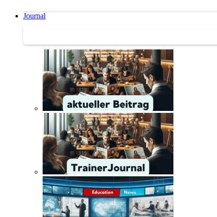
Journal
Journal | Weiterbildungs-News | Literatur-Tipps