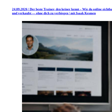
24.09.2026 | Der beste Trainer, den keiner kennt – Wie du online sichtb
und verkaufst — ohne dich zu verbiegen | mit Isaak Kesmen