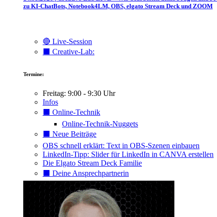
zu KI-ChatBots, Notebook4LM, OBS, elgato Stream Deck und ZOOM
🔴 Live-Session
⬛️ Creative-Lab:
Termine:
Freitag: 9:00 - 9:30 Uhr
Infos
⬛️ Online-Technik
Online-Technik-Nuggets
⬛️ Neue Beiträge
OBS schnell erklärt: Text in OBS-Szenen einbauen
LinkedIn-Tipp: Slider für LinkedIn in CANVA erstellen
Die Elgato Stream Deck Familie
⬛️ Deine Ansprechpartnerin