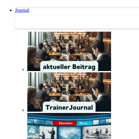
Journal
Journal | Weiterbildungs-News | Literatur-Tipps