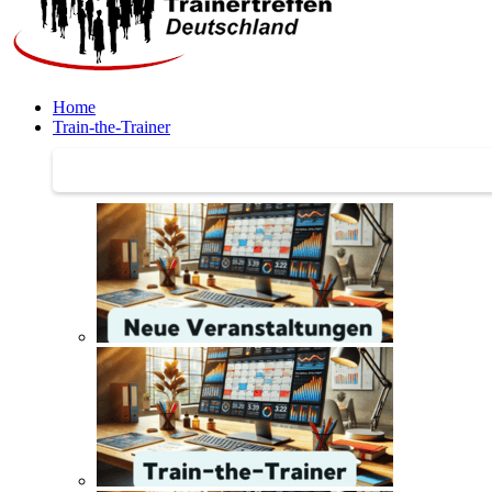
Home
Train-the-Trainer
Train-the-Trainer