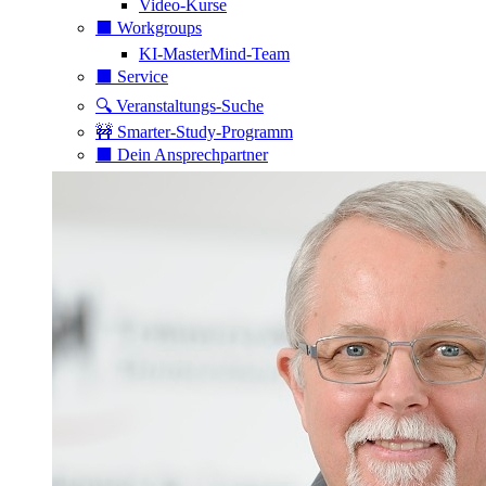
Video-Kurse
⬛️ Workgroups
KI-MasterMind-Team
⬛️ Service
🔍 Veranstaltungs-Suche
🚧 Smarter-Study-Programm
⬛️ Dein Ansprechpartner