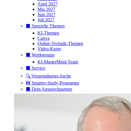
April 2027
Mai 2027
Juni 2027
Juli 2027
⬛️ Spezielle Themen
KI-Themen
Canva
Online-Technik-Themen
Video-Kurse
⬛️ Workgroups
KI-MasterMind-Team
⬛️ Service
🔍 Veranstaltungs-Suche
🚧 Smarter-Study-Programm
⬛️ Dein Ansprechpartner