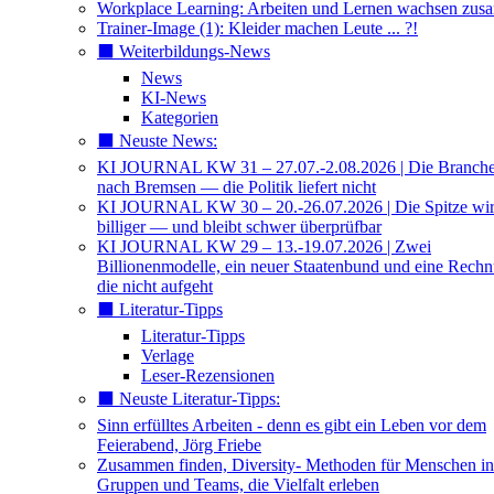
Workplace Learning: Arbeiten und Lernen wachsen zu
Trainer-Image (1): Kleider machen Leute ... ?!
⬛️ Weiterbildungs-News
News
KI-News
Kategorien
⬛️ Neuste News:
KI JOURNAL KW 31 – 27.07.-2.08.2026 | Die Branche 
nach Bremsen — die Politik liefert nicht
KI JOURNAL KW 30 – 20.-26.07.2026 | Die Spitze wi
billiger — und bleibt schwer überprüfbar
KI JOURNAL KW 29 – 13.-19.07.2026 | Zwei
Billionenmodelle, ein neuer Staatenbund und eine Rech
die nicht aufgeht
⬛️ Literatur-Tipps
Literatur-Tipps
Verlage
Leser-Rezensionen
⬛️ Neuste Literatur-Tipps:
Sinn erfülltes Arbeiten - denn es gibt ein Leben vor dem
Feierabend, Jörg Friebe
Zusammen finden, Diversity- Methoden für Menschen in
Gruppen und Teams, die Vielfalt erleben