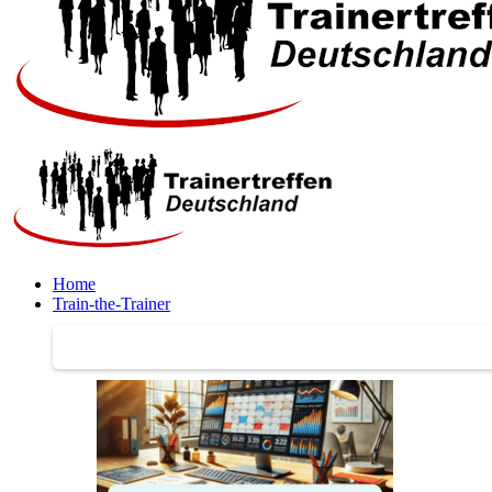
Home
Train-the-Trainer
Train-the-Trainer