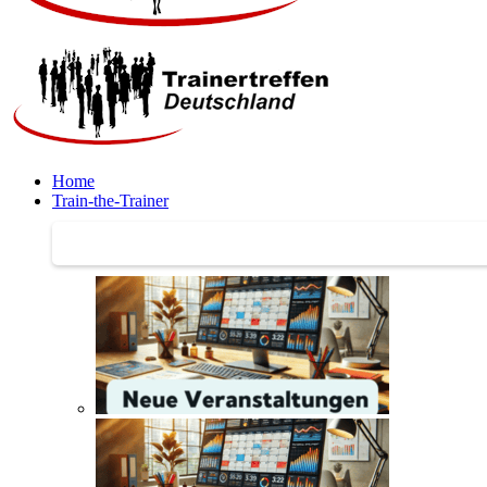
Home
Train-the-Trainer
Train-the-Trainer