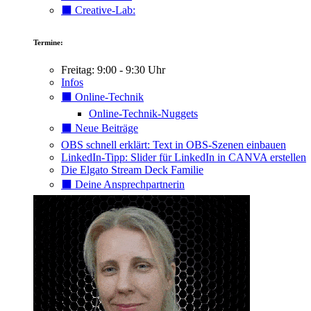
⬛️ Creative-Lab:
Termine:
Freitag: 9:00 - 9:30 Uhr
Infos
⬛️ Online-Technik
Online-Technik-Nuggets
⬛️ Neue Beiträge
OBS schnell erklärt: Text in OBS-Szenen einbauen
LinkedIn-Tipp: Slider für LinkedIn in CANVA erstellen
Die Elgato Stream Deck Familie
⬛️ Deine Ansprechpartnerin