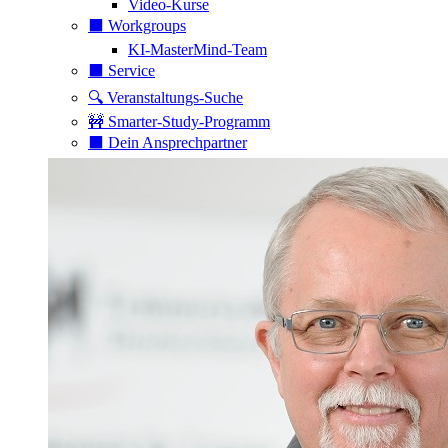
Video-Kurse
⬛️ Workgroups
KI-MasterMind-Team
⬛️ Service
🔍 Veranstaltungs-Suche
🚧 Smarter-Study-Programm
⬛️ Dein Ansprechpartner