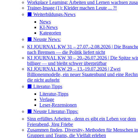
Workplace Learning: Arbeiten und Lernen wachsen zu
Trainer-Image (1): Kleider machen Leute ... ?!
⬛️ Weiterbildungs-News
News
KI-News
Kategorien
⬛️ Neuste News:
KI JOURNAL KW 31 – 27.07.-2.08.2026 | Die Branche 
nach Bremsen — die Politik liefert nicht
KI JOURNAL KW 30 – 20.-26.07.2026 | Die Spitze wi
billiger — und bleibt schwer überprüfbar
KI JOURNAL KW 29 – 13.-19.07.2026 | Zwei
Billionenmodelle, ein neuer Staatenbund und eine Rech
die nicht aufgeht
⬛️ Literatur-Tipps
Literatur-Tipps
Verlage
Leser-Rezensionen
⬛️ Neuste Literatur-Tipps:
Sinn erfülltes Arbeiten - denn es gibt ein Leben vor dem
Feierabend, Jörg Friebe
Zusammen finden, Diversity- Methoden für Menschen in
Gruppen und Teams, die Vielfalt erleben