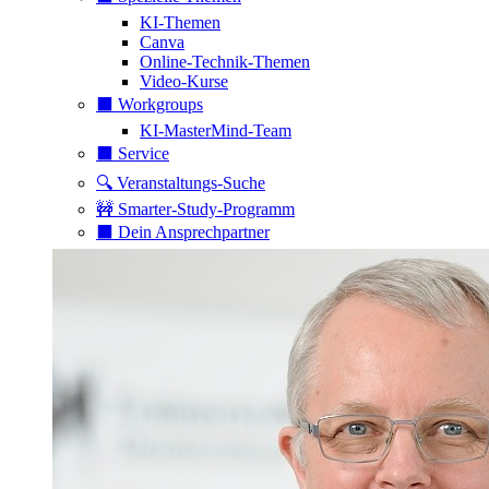
KI-Themen
Canva
Online-Technik-Themen
Video-Kurse
⬛️ Workgroups
KI-MasterMind-Team
⬛️ Service
🔍 Veranstaltungs-Suche
🚧 Smarter-Study-Programm
⬛️ Dein Ansprechpartner