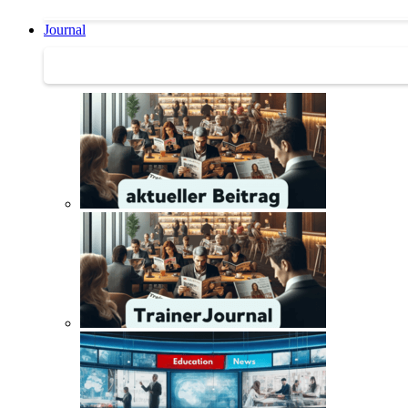
Journal
Journal | Weiterbildungs-News | Literatur-Tipps