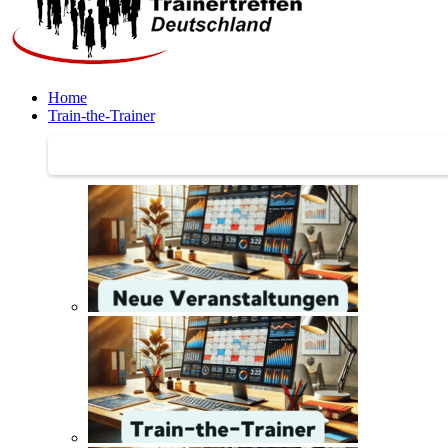
Home
Train-the-Trainer
Train-the-Trainer