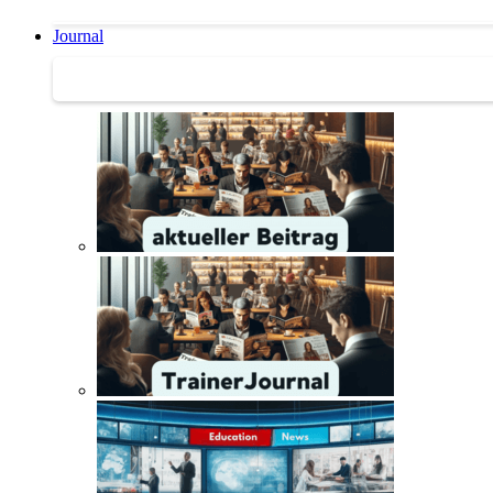
Journal
Journal | Weiterbildungs-News | Literatur-Tipps