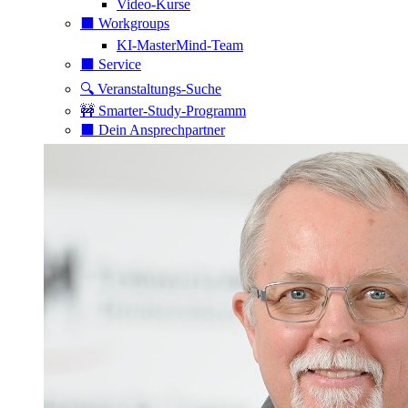
Video-Kurse
⬛️ Workgroups
KI-MasterMind-Team
⬛️ Service
🔍 Veranstaltungs-Suche
🚧 Smarter-Study-Programm
⬛️ Dein Ansprechpartner