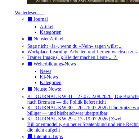
Weiterlesen …
⬛️ Journal
Artikel
Kategorien
⬛️ Neuster Artikel:
Sage nicht »Ja«, wenn du »Nein« sagen willst ...
Workplace Learning: Arbeiten und Lernen wachsen zu
Trainer-Image (1): Kleider machen Leute ... ?!
⬛️ Weiterbildungs-News
News
KI-News
Kategorien
⬛️ Neuste News:
KI JOURNAL KW 31 – 27.07.-2.08.2026 | Die Branche 
nach Bremsen — die Politik liefert nicht
KI JOURNAL KW 30 – 20.-26.07.2026 | Die Spitze wi
billiger — und bleibt schwer überprüfbar
KI JOURNAL KW 29 – 13.-19.07.2026 | Zwei
Billionenmodelle, ein neuer Staatenbund und eine Rech
die nicht aufgeht
⬛️ Literatur-Tipps