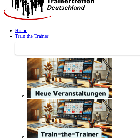
Home
Train-the-Trainer
Train-the-Trainer