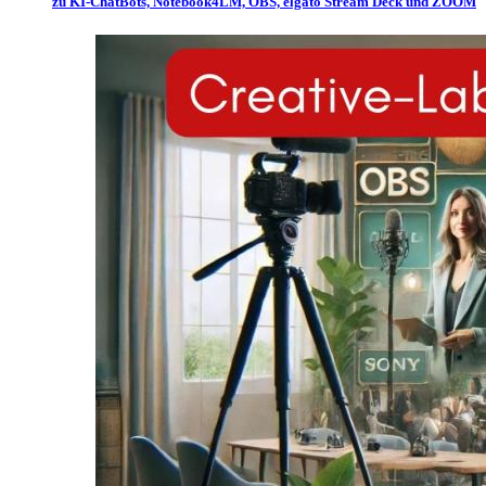
zu KI-ChatBots, Notebook4LM, OBS, elgato Stream Deck und ZOOM