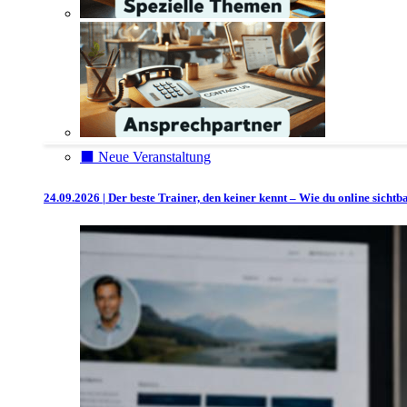
⬛️ Neue Veranstaltung
24.09.2026 | Der beste Trainer, den keiner kennt – Wie du online sicht