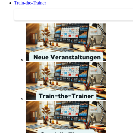
Train-the-Trainer
Train-the-Trainer