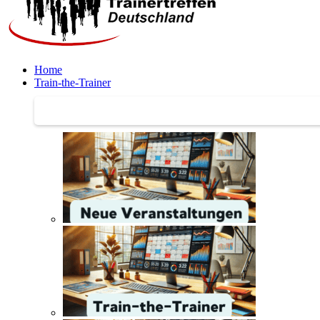
Home
Train-the-Trainer
Train-the-Trainer