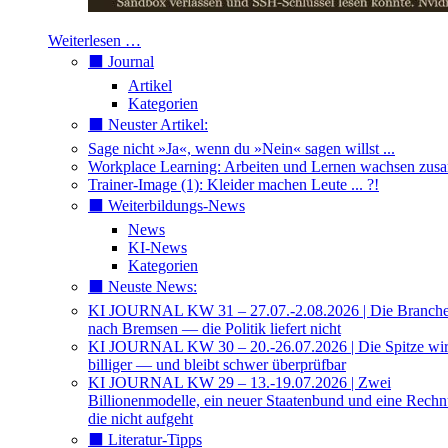
Weiterlesen …
⬛️ Journal
Artikel
Kategorien
⬛️ Neuster Artikel:
Sage nicht »Ja«, wenn du »Nein« sagen willst ...
Workplace Learning: Arbeiten und Lernen wachsen zu
Trainer-Image (1): Kleider machen Leute ... ?!
⬛️ Weiterbildungs-News
News
KI-News
Kategorien
⬛️ Neuste News:
KI JOURNAL KW 31 – 27.07.-2.08.2026 | Die Branche 
nach Bremsen — die Politik liefert nicht
KI JOURNAL KW 30 – 20.-26.07.2026 | Die Spitze wi
billiger — und bleibt schwer überprüfbar
KI JOURNAL KW 29 – 13.-19.07.2026 | Zwei
Billionenmodelle, ein neuer Staatenbund und eine Rech
die nicht aufgeht
⬛️ Literatur-Tipps