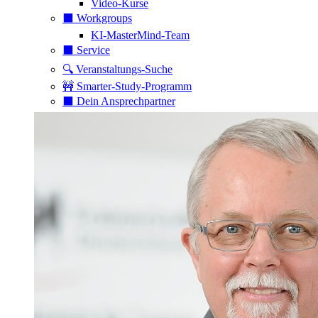
Video-Kurse
⬛️ Workgroups
KI-MasterMind-Team
⬛️ Service
🔍 Veranstaltungs-Suche
🚧 Smarter-Study-Programm
⬛️ Dein Ansprechpartner