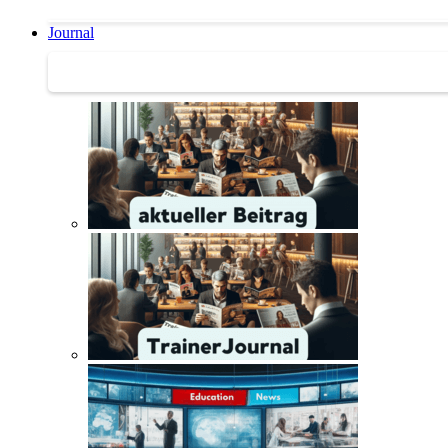
Journal
Journal | Weiterbildungs-News | Literatur-Tipps