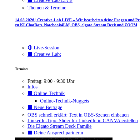
⬛️ Creative-Lab LIVE
Themen & Termine
14.08.2026 | Creative-Lab LIVE – Wir bearbeiten deine Fragen und P
zu KI-ChatBots, Notebook4LM, OBS, elgato Stream Deck und ZOOM
🔴 Live-Session
⬛️ Creative-Lab:
Termine:
Freitag: 9:00 - 9:30 Uhr
Infos
⬛️ Online-Technik
Online-Technik-Nuggets
⬛️ Neue Beiträge
OBS schnell erklärt: Text in OBS-Szenen einbauen
LinkedIn-Tipp: Slider für LinkedIn in CANVA erstellen
Die Elgato Stream Deck Familie
⬛️ Deine Ansprechpartnerin