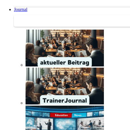
Journal
Journal | Weiterbildungs-News | Literatur-Tipps