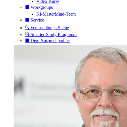
Video-Kurse
⬛️ Workgroups
KI-MasterMind-Team
⬛️ Service
🔍 Veranstaltungs-Suche
🚧 Smarter-Study-Programm
⬛️ Dein Ansprechpartner