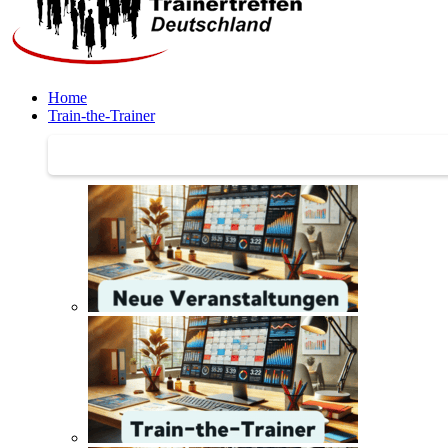
Home
Train-the-Trainer
Train-the-Trainer