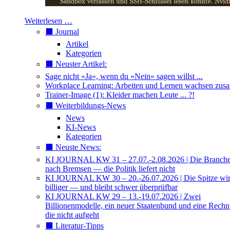
Weiterlesen …
⬛️ Journal
Artikel
Kategorien
⬛️ Neuster Artikel:
Sage nicht »Ja«, wenn du »Nein« sagen willst ...
Workplace Learning: Arbeiten und Lernen wachsen zu
Trainer-Image (1): Kleider machen Leute ... ?!
⬛️ Weiterbildungs-News
News
KI-News
Kategorien
⬛️ Neuste News:
KI JOURNAL KW 31 – 27.07.-2.08.2026 | Die Branche 
nach Bremsen — die Politik liefert nicht
KI JOURNAL KW 30 – 20.-26.07.2026 | Die Spitze wi
billiger — und bleibt schwer überprüfbar
KI JOURNAL KW 29 – 13.-19.07.2026 | Zwei
Billionenmodelle, ein neuer Staatenbund und eine Rech
die nicht aufgeht
⬛️ Literatur-Tipps