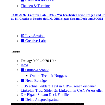
⬛️ Creative-Lab LIVE
Themen & Termine
14.08.2026 | Creative-Lab LIVE – Wir bearbeiten deine Fragen und P
zu KI-ChatBots, Notebook4LM, OBS, elgato Stream Deck und ZOOM
🔴 Live-Session
⬛️ Creative-Lab:
Termine:
Freitag: 9:00 - 9:30 Uhr
Infos
⬛️ Online-Technik
Online-Technik-Nuggets
⬛️ Neue Beiträge
OBS schnell erklärt: Text in OBS-Szenen einbauen
LinkedIn-Tipp: Slider für LinkedIn in CANVA erstellen
Die Elgato Stream Deck Familie
⬛️ Deine Ansprechpartnerin